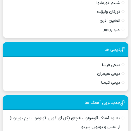
شبنم قهرمانوا
تورکان ولیزاده
افشین آذری
علی پرمهر
دیجی ها
دیجی فریبا
دیجی هیجران
دیجی کیمیا
جدیدترین آهنگ ها
دانلود آهنگ قوشولوب قاچاق (گل آی گوزل قولومو سالیم بوینونا)
از نفس و پونهان پیریو