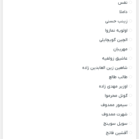
نفس
داملا
زینب حسنی
اولویه نمازوا
الچین گویچایلی
مهریبان
عاشیق زولفیه
شاهین زین العابدین زاده
طالب طالع
اوزیر مهدی زاده
گونل محرموا
سیمور ممدوف
شهرت ممدوف
سویل سوینج
آقشین فاتح