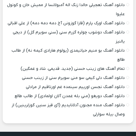
دانلود آهنگ تعجیلی حالدا زنگ اله آمبولانسا از ممیش خان و کونول
علیوا
دانلود آهنگ اورک پارم (قارا گوزونن آخ دمه دمه دمه) از علی اقبالی
دانلود آهنگ دوشوب چولره گزرم سنی (سنی سویرم گل) از دیجی
یالنیز
دانلود آهنگ بو منیم حیاتیمدی (یولوم هارادی کیمه نه) از طالب
طالع
تمام آهنگ های زینب حسنی (جدید، قدیمی، شاد و غمگین)
دانلود آهنگ دلی کیمی سو منی سویرم سنی از زینب حسنی
دانلود آهنگ نجسن اورییم سینمده غم اورتاقیم از مرادلی
دانلود آهنگ دویغو (منی بله غمدن آلان اولمادی) از طالب طالع
دانلود آهنگ منده مجنون آدلانایدیم (آی قیز سنین گوزلرینین) از
وصال بیله سوارلی