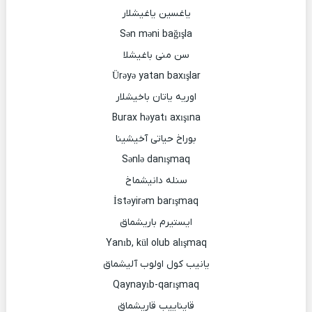
یاغسین یاغیشلار
Sən məni bağışla
سن منی باغیشلا
Ürəyə yatan baxışlar
اوریه یاتان باخیشلار
Burax həyatı axışına
بوراخ حیاتی آخیشینا
Sənlə danışmaq
سنله دانیشماخ
İstəyirəm barışmaq
ایستیرم باریشماق
Yanıb, kül olub alışmaq
یانیب کول اولوب آلیشماق
Qaynayıb-qarışmaq
قایناییب قاریشماق