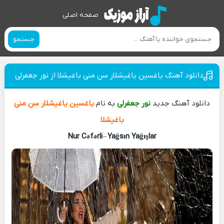
صفحه اصلی
جستجو
دانلود آهنگ یاغسین یاغیشلار سن منی باغیشلا از نور جعفرلی
دانلود آهنگ جدید
نور جعفرلی
به نام
یاغسین یاغیشلار سن منی
باغیشلا
Nur Cəfərli
–
Yağsın Yağışlar