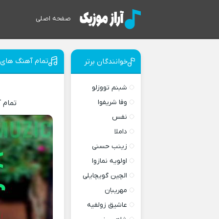
صفحه اصلی
تمام آهنگ های و
خوانندگان برتر
شبنم تووزلو
وفا شریفوا
تمام 
نفس
داملا
زینب حسنی
اولویه نمازوا
الچین گویچایلی
مهریبان
عاشیق زولفیه