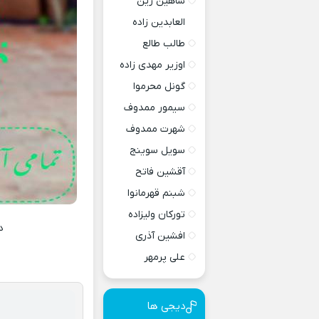
شاهین زین
العابدین زاده
طالب طالع
اوزیر مهدی زاده
گونل محرموا
سیمور ممدوف
شهرت ممدوف
سویل سوینج
آقشین فاتح
شبنم قهرمانوا
تورکان ولیزاده
د
افشین آذری
علی پرمهر
دیجی ها