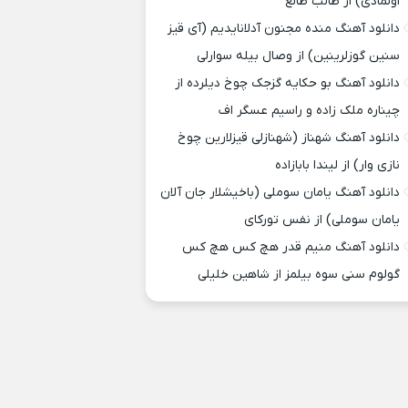
اولمادی) از طالب طالع
دانلود آهنگ منده مجنون آدلانایدیم (آی قیز
سنین گوزلرینین) از وصال بیله سوارلی
دانلود آهنگ بو حکایه گزجک چوخ دیلرده از
چیناره ملک زاده و راسیم عسگر اف
دانلود آهنگ شهناز (شهنازلی قیزلارین چوخ
نازی وار) از لیندا بابازاده
دانلود آهنگ یامان سوملی (باخیشلار جان آلان
یامان سوملی) از نفس تورکای
دانلود آهنگ منیم قدر هچ کس هچ کس
گولوم سنی سوه بیلمز از شاهین خلیلی