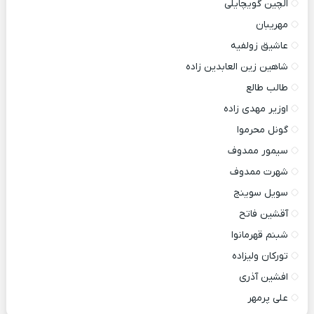
الچین گویچایلی
مهریبان
عاشیق زولفیه
شاهین زین العابدین زاده
طالب طالع
اوزیر مهدی زاده
گونل محرموا
سیمور ممدوف
شهرت ممدوف
سویل سوینج
آقشین فاتح
شبنم قهرمانوا
تورکان ولیزاده
افشین آذری
علی پرمهر