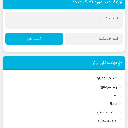
نظرت درمورد آهنگ چیه؟
ثبت نظر
خوانندگان برتر
شبنم تووزلو
وفا شریفوا
نفس
داملا
زینب حسنی
اولویه نمازوا