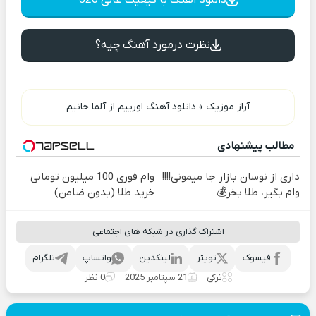
نظرت درمورد آهنگ چیه؟
آراز موزیک
»
دانلود آهنگ اورییم از آلما خانیم
مطالب پیشنهادی
داری از نوسان بازار جا میمونی!!!!
وام فوری 100 میلیون تومانی
وام بگیر، طلا بخر💰
خرید طلا (بدون ضامن)
اشتراک گذاری در شبکه های اجتماعی
فیسوک
تویتر
لینکدین
واتساپ
تلگرام
ترکی
21 سپتامبر 2025
0 نظر