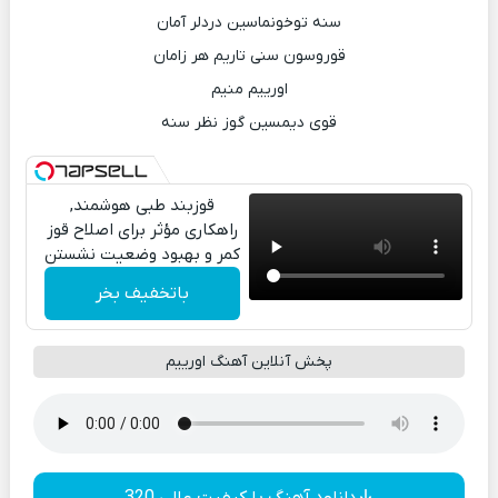
سنه توخونماسین دردلر آمان
قوروسون سنی تاریم هر زامان
اورییم منیم
قوی دیمسین گوز نظر سنه
قوزبند طبی هوشمند,
راهکاری مؤثر برای اصلاح قوز
کمر و بهبود وضعیت نشستن
باتخفیف بخر
پخش آنلاین آهنگ اورییم
دانلود آهنگ با کیفیت عالی 320