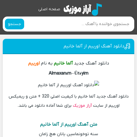
صفحه اصلی
جستجو
دانلود آهنگ اورییم از آلما خانیم
دانلود آهنگ جدید
آلما خانیم
به نام
اورییم
Almaxanım
–
Ürəyim
دانلود آهنگ جدید آلما خانیم با کیفیت اصلی 320 + متن و ریمیکس
اورییم از سایت
آراز موزیک
برای شما آماده دانلود می باشد.
متن آهنگ اورییم از آلما خانیم
سنه توخونماسین یانان هچ زامان