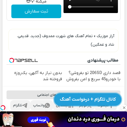
میکنه 💡😍
ثبت سفارش
آراز موزیک
»
تمام آهنگ های شهرت ممدوف (جدید، قدیمی،
شاد و غمگین)
مطالب پیشنهادی
قصد داری 206SD تو بفروشی؟
بدون نیاز به آگهی، یک‌روزه
با خودرو45 سریع و امن بفروش
فروخته شد
اشتراک گذاری در شبکه های اجتماعی
کانال تلگرام + درخواست آهنگ
فیسوک
تویتر
لینکدین
واتساپ
تلگرام
ترکی
4 ژانویه 2026
1 نظر