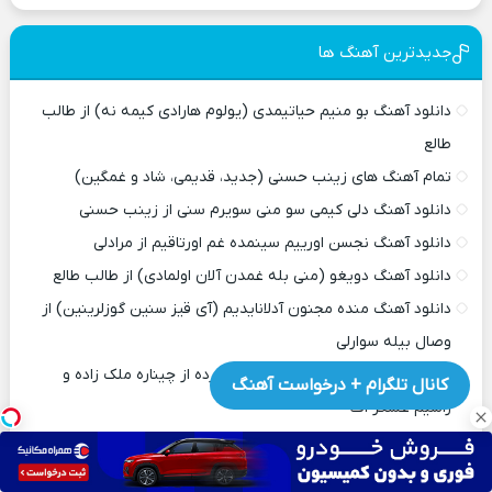
جدیدترین آهنگ ها
دانلود آهنگ بو منیم حیاتیمدی (یولوم هارادی کیمه نه) از طالب
طالع
تمام آهنگ های زینب حسنی (جدید، قدیمی، شاد و غمگین)
دانلود آهنگ دلی کیمی سو منی سویرم سنی از زینب حسنی
دانلود آهنگ نجسن اورییم سینمده غم اورتاقیم از مرادلی
دانلود آهنگ دویغو (منی بله غمدن آلان اولمادی) از طالب طالع
دانلود آهنگ منده مجنون آدلانایدیم (آی قیز سنین گوزلرینین) از
وصال بیله سوارلی
دانلود آهنگ بو حکایه گزجک چوخ دیلرده از چیناره ملک زاده و
کانال تلگرام + درخواست آهنگ
راسیم عسگر اف
دانلود آهنگ شهناز (شهنازلی قیزلارین چوخ نازی وار) از لیندا بابازاده
دانلود آهنگ یامان سوملی (باخیشلار جان آلان یامان سوملی) از