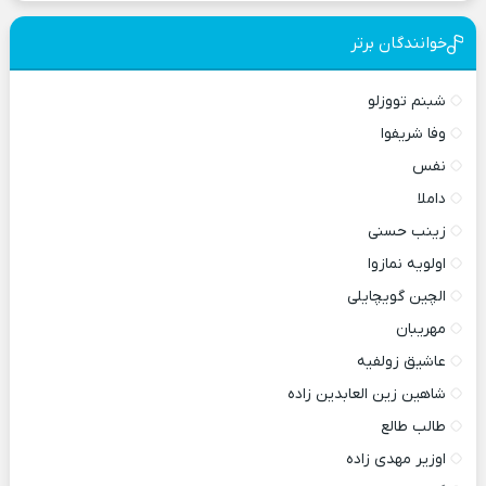
خوانندگان برتر
شبنم تووزلو
وفا شریفوا
نفس
داملا
زینب حسنی
اولویه نمازوا
الچین گویچایلی
مهریبان
عاشیق زولفیه
شاهین زین العابدین زاده
طالب طالع
اوزیر مهدی زاده