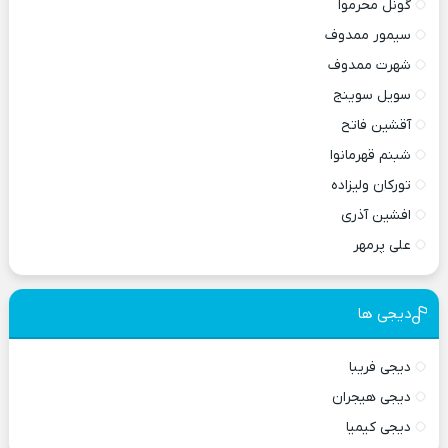
گونل محرموا
سیمور ممدوف
شهرت ممدوف
سویل سوینج
آقشین فاتح
شبنم قهرمانوا
تورکان ولیزاده
افشین آذری
علی پرمهر
دیجی ها
دیجی فریبا
دیجی هیجران
دیجی کیمیا