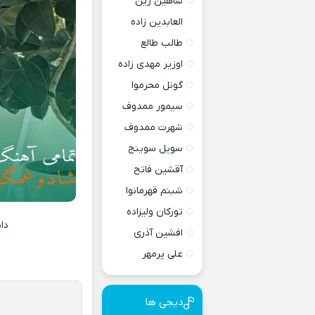
شاهین زین
العابدین زاده
طالب طالع
اوزیر مهدی زاده
گونل محرموا
سیمور ممدوف
شهرت ممدوف
سویل سوینج
آقشین فاتح
شبنم قهرمانوا
تورکان ولیزاده
دا
افشین آذری
علی پرمهر
دیجی ها