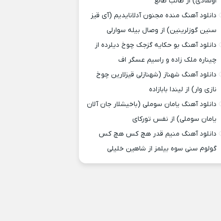
اولمادی) از طالب طالع
دانلود آهنگ منده مجنون آدلانایدیم (آی قیز
سنین گوزلرینین) از وصال بیله سوارلی
دانلود آهنگ بو حکایه گزجک چوخ دیلرده از
چیناره ملک زاده و راسیم عسگر اف
دانلود آهنگ شهناز (شهنازلی قیزلارین چوخ
نازی وار) از لیندا بابازاده
دانلود آهنگ یامان سوملی (باخیشلار جان آلان
یامان سوملی) از نفس تورکای
دانلود آهنگ منیم قدر هچ کس هچ کس
گولوم سنی سوه بیلمز از شاهین خلیلی