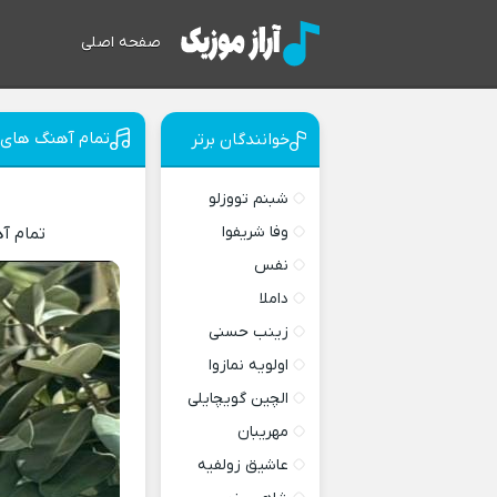
صفحه اصلی
تمام آهنگ های گ
خوانندگان برتر
شبنم تووزلو
وفا شریفوا
تمام آ
نفس
داملا
زینب حسنی
اولویه نمازوا
الچین گویچایلی
مهریبان
عاشیق زولفیه