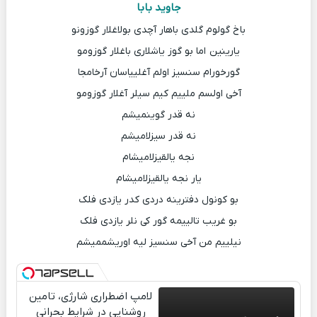
جاوید بابا
باخ گولوم گلدی باهار آچدی بولاغلار گوزونو
یارینین اما بو گوز یاشلاری باغلار گوزومو
گورخورام سنسیز اولم آغلییاسان آرخامجا
آخی اولسم ملییم کیم سیلر آغلار گوزومو
نه قدر گوینمیشم
نه قدر سیزلامیشم
نجه یالقیزلامیشام
یار نجه یالقیزلامیشام
بو کونول دفترینه دردی کدر یازدی فلک
بو غریب تالییمه گور کی نلر یازدی فلک
نیلییم من آخی سنسیز لیه اوریشممیشم
لامپ اضطراری شارژی، تامین
روشنایی در شرایط بحرانی