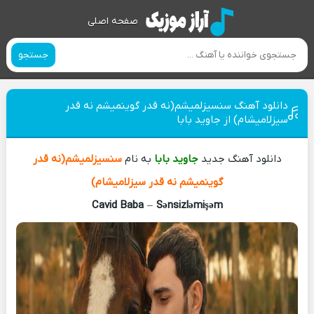
صفحه اصلی
جستجو
دانلود آهنگ سنسیزلمیشم(نه قدر گوینمیشم نه قدر
سیزلامیشام) از جاوید بابا
دانلود آهنگ جدید
جاوید بابا
به نام
سنسیزلمیشم(نه قدر
گوینمیشم نه قدر سیزلامیشام)
Cavid Baba
–
Sənsizləmişəm