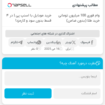
مطالب پیشنهادی
وام فوری 100 میلیون تومانی
خرید موبایل با اسنپ پی | در ۴
خرید طلا (بدون ضامن)
قسط بدون سود و کارمزد!
اشتراک گذاری در شبکه های اجتماعی
فیسوک
تویتر
لینکدین
واتساپ
تلگرام
ترکی
16 می 2025
0 نظر
نظرت درمورد آهنگ چیه؟
ثبت نظر