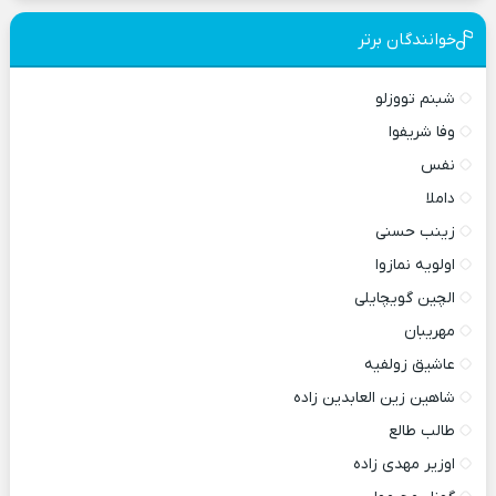
خوانندگان برتر
شبنم تووزلو
وفا شریفوا
نفس
داملا
زینب حسنی
اولویه نمازوا
الچین گویچایلی
مهریبان
عاشیق زولفیه
شاهین زین العابدین زاده
طالب طالع
اوزیر مهدی زاده