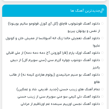
جدیدترین آهنگ ها
دانلود آهنگ قوشولوب قاچاق (گل آی گوزل قولومو سالیم بوینونا)
از نفس و پونهان پیریو
دانلود آهنگ تعجیلی حالدا زنگ اله آمبولانسا از ممیش خان و کونول
علیوا
دانلود آهنگ اورک پارم (قارا گوزونن آخ دمه دمه دمه) از علی اقبالی
دانلود آهنگ دوشوب چولره گزرم سنی (سنی سویرم گل) از دیجی
یالنیز
دانلود آهنگ بو منیم حیاتیمدی (یولوم هارادی کیمه نه) از طالب
طالع
تمام آهنگ های زینب حسنی (جدید، قدیمی، شاد و غمگین)
دانلود آهنگ دلی کیمی سو منی سویرم سنی از زینب حسنی
دانلود آهنگ نجسن اورییم سینمده غم اورتاقیم از مرادلی