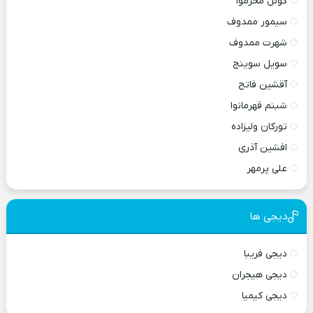
گونل محرموا
سیمور ممدوف
شهرت ممدوف
سویل سوینج
آقشین فاتح
شبنم قهرمانوا
تورکان ولیزاده
افشین آذری
علی پرمهر
دیجی ها
دیجی فریبا
دیجی هیجران
دیجی کیمیا