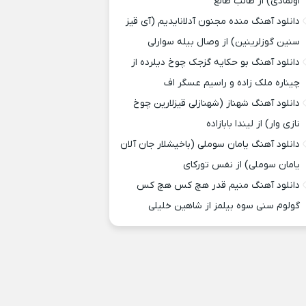
اولمادی) از طالب طالع
دانلود آهنگ منده مجنون آدلانایدیم (آی قیز
سنین گوزلرینین) از وصال بیله سوارلی
دانلود آهنگ بو حکایه گزجک چوخ دیلرده از
چیناره ملک زاده و راسیم عسگر اف
دانلود آهنگ شهناز (شهنازلی قیزلارین چوخ
نازی وار) از لیندا بابازاده
دانلود آهنگ یامان سوملی (باخیشلار جان آلان
یامان سوملی) از نفس تورکای
دانلود آهنگ منیم قدر هچ کس هچ کس
گولوم سنی سوه بیلمز از شاهین خلیلی