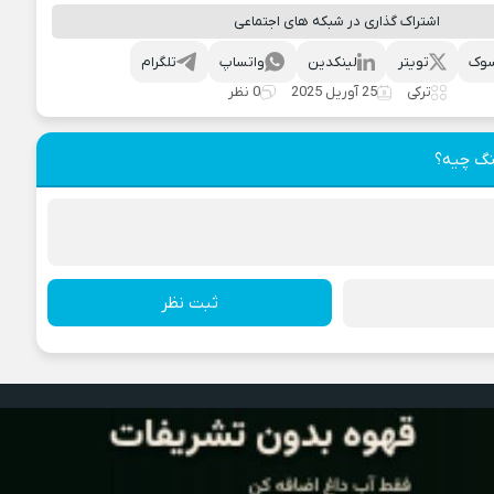
اشتراک گذاری در شبکه های اجتماعی
وک
تویتر
لینکدین
واتساپ
تلگرام
ترکی
25 آوریل 2025
0 نظر
نگ چیه؟
ثبت نظر
آراز موزیک
، دنیایی از آهنگ های ترکی
طراحی قالب :
وبیت