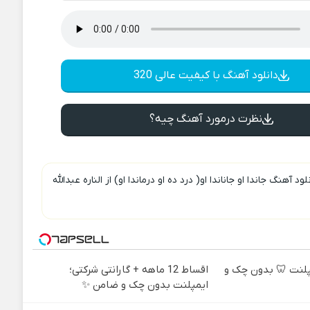
دانلود آهنگ با کیفیت عالی 320
نظرت درمورد آهنگ چیه؟
لود آهنگ جاندا او جاناندا او( درد ده او درماندا او) از الناره عبدالله
ه ایمپلنت 🦷 بدون چک و
اقساط 12 ماهه + گارانتی شرکتی؛
ایمپلنت بدون چک و ضامن ✨