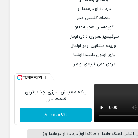
درد ده او درماندا او
اینصافا گلسین منی
گویماسین هجیراندا او
سوگیسیز عمرون دادی اوماز
اوریده عشقین اودو اولماز
یاری اونون یانیندا اولسا
دردی غمی فریادی اولماز
پنکه مه پاش شارژی، جذاب‌ترین
قیمت بازار
باتخفیف بخر
نلاین آهنگ جاندا او جاناندا او( درد ده او درماندا او)