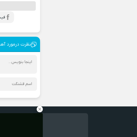
فیس
نظرت درمورد آه