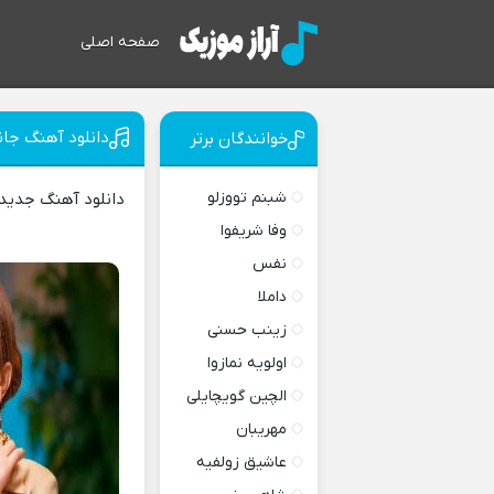
صفحه اصلی
دانلود آهنگ جاندا
خوانندگان برتر
شبنم تووزلو
دانلود آهنگ جدید
وفا شریفوا
نفس
داملا
زینب حسنی
اولویه نمازوا
الچین گویچایلی
مهریبان
عاشیق زولفیه