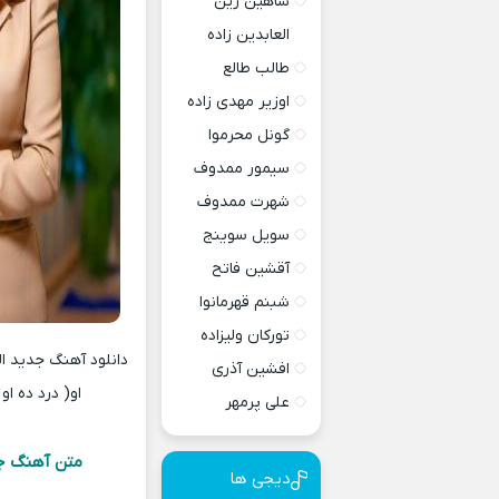
شاهین زین
العابدین زاده
طالب طالع
اوزیر مهدی زاده
گونل محرموا
سیمور ممدوف
شهرت ممدوف
سویل سوینج
آقشین فاتح
شبنم قهرمانوا
تورکان ولیزاده
افشین آذری
او( درد ده او
علی پرمهر
متن آهنگ جاند
دیجی ها