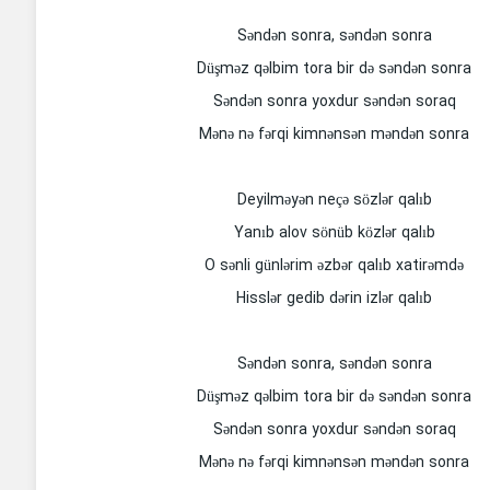
Səndən sonra, səndən sonra
Düşməz qəlbim tora bir də səndən sonra
Səndən sonra yoxdur səndən soraq
Mənə nə fərqi kimnənsən məndən sonra
Deyilməyən neçə sözlər qalıb
Yanıb alov sönüb közlər qalıb
O sənli günlərim əzbər qalıb xatirəmdə
Hisslər gedib dərin izlər qalıb
Səndən sonra, səndən sonra
Düşməz qəlbim tora bir də səndən sonra
Səndən sonra yoxdur səndən soraq
Mənə nə fərqi kimnənsən məndən sonra