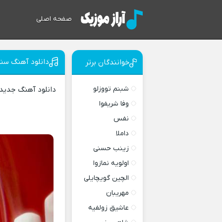
صفحه اصلی
دانلود آهنگ سنن 
خوانندگان برتر
شبنم تووزلو
دانلود آهنگ جدید
وفا شریفوا
نفس
داملا
زینب حسنی
اولویه نمازوا
الچین گویچایلی
مهریبان
عاشیق زولفیه