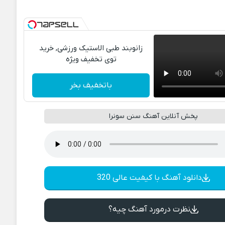
زانوبند طبی الاستیک ورزشی, خرید
توی تخفیف ویژه
باتخفیف بخر
پخش آنلاین آهنگ سنن سونرا
دانلود آهنگ با کیفیت عالی 320
نظرت درمورد آهنگ چیه؟