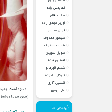
شاهین زین
العابدین زاده
طالب طالع
اوزیر مهدی زاده
گونل محرموا
سیمور ممدوف
شهرت ممدوف
سویل سوینج
آقشین فاتح
شبنم قهرمانوا
تورکان ولیزاده
افشین آذری
علی پرمهر
(سنن سونرا دوشمز گ
دیجی ها