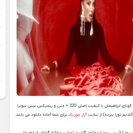
دانلود آهنگ جدید گونای ابراهیملی با کیفیت اصلی 320 + متن و ریمیکس سنن سونرا
لدیم تورا بیرده) از سایت
آراز موزیک
برای شما آماده دانلود می باشد.