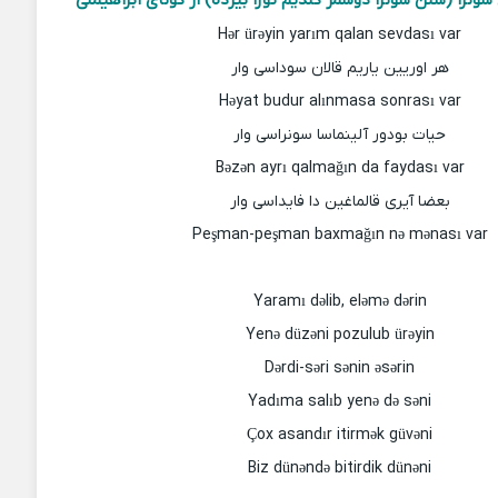
نرا (سنن سونرا دوشمز گلدیم تورا بیرده) از گونای ابراهیملی
Hər ürəyin yarım qalan sevdası var
هر اوریین یاریم قالان سوداسی وار
Həyat budur alınmasa sonrası var
حیات بودور آلینماسا سونراسی وار
Bəzən ayrı qalmağın da faydası var
بعضا آیری قالماغین دا فایداسی وار
Peşman-peşman baxmağın nə mənası var
Yaramı dəlib, eləmə dərin
Yenə düzəni pozulub ürəyin
Dərdi-səri sənin əsərin
Yadıma salıb yenə də səni
Çox asandır itirmək güvəni
Biz dünəndə bitirdik dünəni