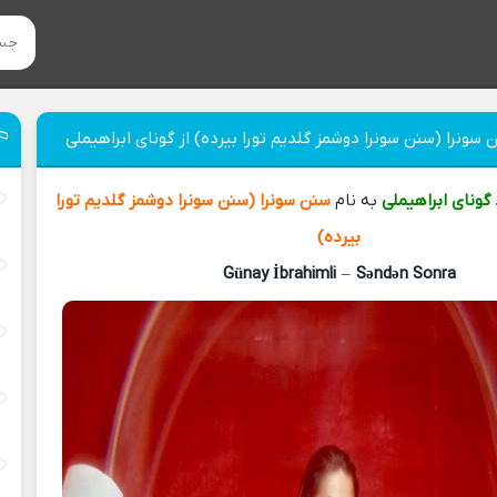
سونرا (سنن سونرا دوشمز گلدیم تورا بیرده) از گونای ابراهیملی
گونای ابراهیملی
به نام
سنن سونرا (سنن سونرا دوشمز گلدیم تورا
بیرده)
Günay İbrahimli
–
Səndən Sonra