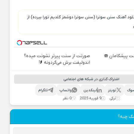
نلود آهنگ سنن سونرا (سنن سونرا دوشمز گلدیم تورا بیرده) از
نترنت پیشگامان ☎️
صورتت از سنت پیرتر نشونت میده؟
اندولیفت برش می‌گردونه 🔰
اشتراک گذاری در شبکه های اجتماعی
وک
تویتر
لینکدین
واتساپ
تلگرام
ترکی
9 فوریه 2025
0 نظر
نگ چیه؟