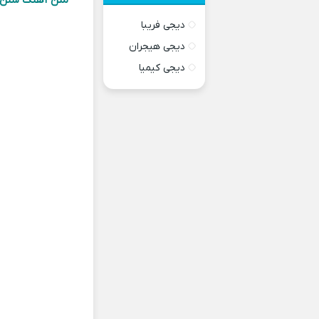
متن آهنگ سنن سو
دیجی فریبا
دیجی هیجران
دیجی کیمیا