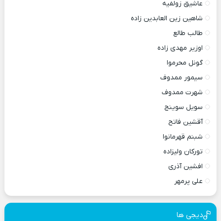
عاشیق زولفیه
شاهین زین العابدین زاده
طالب طالع
اوزیر مهدی زاده
گونل محرموا
سیمور ممدوف
شهرت ممدوف
سویل سوینج
آقشین فاتح
شبنم قهرمانوا
تورکان ولیزاده
افشین آذری
علی پرمهر
دیجی ها