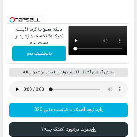
دیگه هیچ‌جا گرما اذیتت
نمیکنه!! تخفیف ویژه رو از
دست نده
باتخفیف بخر
پخش آنلاین آهنگ قلبیم دولو یارا سوز بوشدو پیاله
دانلود آهنگ با کیفیت عالی 320
نظرت درمورد آهنگ چیه؟