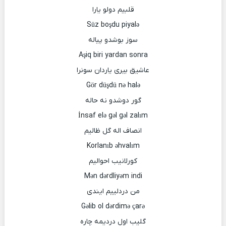
قلبیم دولو یارا
Süz boşdu piyalə
سوز بوشدو پیاله
Aşiq biri yardan sonra
عاشیق بیری یاردان سونرا
Gör düşdü nə halə
گور دوشدو نه حاله
İnsaf elə gəl gəl zalım
انصاف اله گل ظالیم
Korlanıb əhvalım
کورلانیب احوالیم
Mən dərdliyəm indi
من دردلییم ایندی
Gəlib ol dərdimə çarə
گلیب اول دردیمه چاره