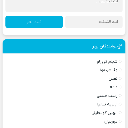
ثبت نظر
خوانندگان برتر
شبنم تووزلو
وفا شریفوا
نفس
داملا
زینب حسنی
اولویه نمازوا
الچین گویچایلی
مهریبان