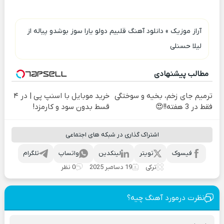
آراز موزیک
»
دانلود آهنگ قلبیم دولو یارا سوز بوشدو پیاله از
لیلا حسنلی
مطالب پیشنهادی
ترمیم جای زخم، بخیه و سوختگی
خرید موبایل با اسنپ پی | در ۴
فقط در 3 هفته!!😍
قسط بدون سود و کارمزد!
اشتراک گذاری در شبکه های اجتماعی
فیسوک
تویتر
لینکدین
واتساپ
تلگرام
ترکی
19 دسامبر 2025
0 نظر
نظرت درمورد آهنگ چیه؟