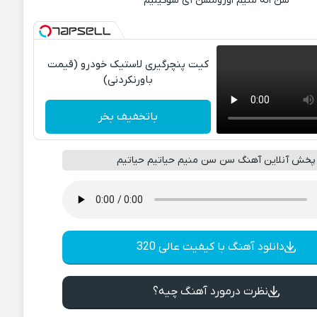
سن اله منیم اوزومسن آی سوگیلیم
کیت پنچرگیری لاستیک خودرو (قیمت
باورنکردنی)
باتخفیف بخر
پخش آنلاین آهنگ سن سن منیم حیاتیم حیاتیم
دانلود آهنگ با کیفیت عالی 320
نظرت درمورد آهنگ چیه؟