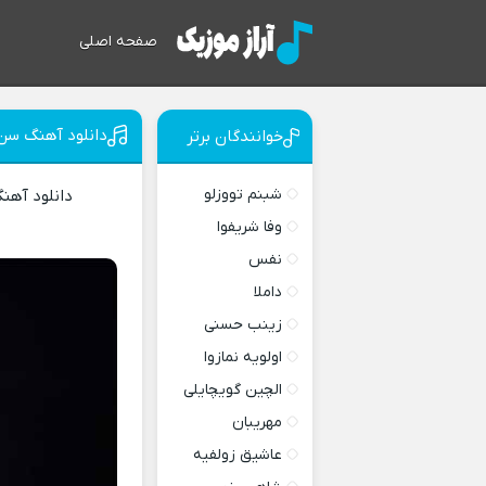
صفحه اصلی
دانلود آهنگ سن 
خوانندگان برتر
شبنم تووزلو
دانلود آه
وفا شریفوا
نفس
داملا
زینب حسنی
اولویه نمازوا
الچین گویچایلی
مهریبان
عاشیق زولفیه