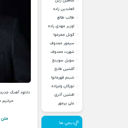
شاهین زین
العابدین زاده
طالب طالع
اوزیر مهدی زاده
گونل محرموا
سیمور ممدوف
شهرت ممدوف
سویل سوینج
آقشین فاتح
شبنم قهرمانوا
تورکان ولیزاده
افشین آذری
حیاتیم ح
علی پرمهر
متن 
دیجی ها