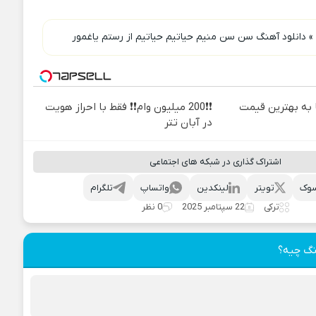
»
دانلود آهنگ سن سن منیم حیاتیم حیاتیم از رستم یاغمور
به بهترین قیمت
❗❗200 میلیون وام❗❗ فقط با احراز هویت
در آبان تتر
اشتراک گذاری در شبکه های اجتماعی
وک
تویتر
لینکدین
واتساپ
تلگرام
ترکی
22 سپتامبر 2025
0 نظر
نگ چیه؟