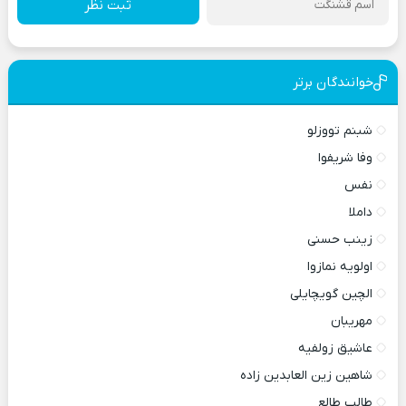
ثبت نظر
خوانندگان برتر
شبنم تووزلو
وفا شریفوا
نفس
داملا
زینب حسنی
اولویه نمازوا
الچین گویچایلی
مهریبان
عاشیق زولفیه
شاهین زین العابدین زاده
طالب طالع