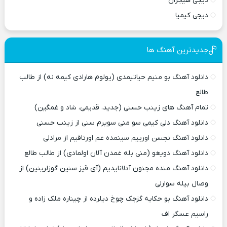
دیجی هیجران
دیجی کیمیا
جدیدترین آهنگ ها
دانلود آهنگ بو منیم حیاتیمدی (یولوم هارادی کیمه نه) از طالب
طالع
تمام آهنگ های زینب حسنی (جدید، قدیمی، شاد و غمگین)
دانلود آهنگ دلی کیمی سو منی سویرم سنی از زینب حسنی
دانلود آهنگ نجسن اورییم سینمده غم اورتاقیم از مرادلی
دانلود آهنگ دویغو (منی بله غمدن آلان اولمادی) از طالب طالع
دانلود آهنگ منده مجنون آدلانایدیم (آی قیز سنین گوزلرینین) از
وصال بیله سوارلی
دانلود آهنگ بو حکایه گزجک چوخ دیلرده از چیناره ملک زاده و
راسیم عسگر اف