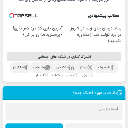
مطالب پیشنهادی
پماد درمان جای زخم در ۷ روز
آخرین باری که درد کمر داری!
در یزد تولید شد! (مشاوره
◗پرسش‌نامه رو پر کن◖
بگیرید)
اشتراک گذاری در شبکه های اجتماعی
فیسوک
تویتر
لینکدین
واتساپ
تلگرام
ترکی
27 جولای 2025
0 نظر
نظرت درمورد آهنگ چیه؟