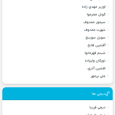
اوزیر مهدی زاده
گونل محرموا
سیمور ممدوف
شهرت ممدوف
سویل سوینج
آقشین فاتح
شبنم قهرمانوا
تورکان ولیزاده
افشین آذری
علی پرمهر
دیجی ها
دیجی فریبا