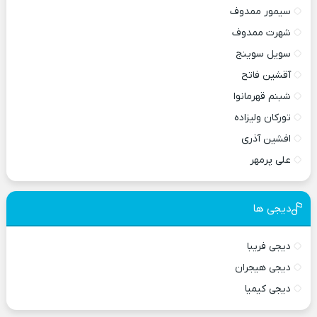
سیمور ممدوف
شهرت ممدوف
سویل سوینج
آقشین فاتح
شبنم قهرمانوا
تورکان ولیزاده
افشین آذری
علی پرمهر
دیجی ها
دیجی فریبا
دیجی هیجران
دیجی کیمیا