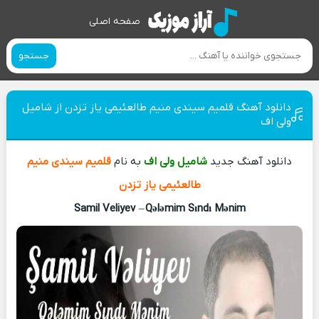
صفحه اصلی
جستجو
دانلود آهنگ قلمیم سیندی منیم طالعئیمی یاز تزدن از شامیل
ولی اف
دانلود آهنگ جدید
شامیل ولی اف
به نام
قلمیم سیندی منیم
طالعئیمی یاز تزدن
Samil Veliyev
–
Qələmim Sındı Mənim