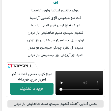
اف
سوگی یالاندی اینانما اونون آواسینا
گت سولانیمیش قوی کتابین آراسینا
هر گجه آچ اوخی قوی الیمی آراسینا
قلمیم سیندی منیم طالعئیمی یاز تزدن
اونو سیل ایستمیرم هر شئیمی یاز تزدن
منیده ال نظره چونکی منیمدی بو عمور
اشید اوز آرزومی اوز ایستییمی یاز تزدن
میخ کوب دستی فقط تا آخر
امروز حراج خورد!🔥
خرید با تخفیف
پخش آنلاین آهنگ قلمیم سیندی منیم طالعئیمی یاز تزدن