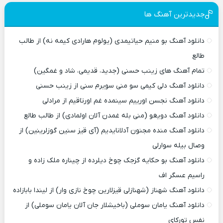
جدیدترین آهنگ ها
دانلود آهنگ بو منیم حیاتیمدی (یولوم هارادی کیمه نه) از طالب
طالع
تمام آهنگ های زینب حسنی (جدید، قدیمی، شاد و غمگین)
دانلود آهنگ دلی کیمی سو منی سویرم سنی از زینب حسنی
دانلود آهنگ نجسن اورییم سینمده غم اورتاقیم از مرادلی
دانلود آهنگ دویغو (منی بله غمدن آلان اولمادی) از طالب طالع
دانلود آهنگ منده مجنون آدلانایدیم (آی قیز سنین گوزلرینین) از
وصال بیله سوارلی
دانلود آهنگ بو حکایه گزجک چوخ دیلرده از چیناره ملک زاده و
راسیم عسگر اف
دانلود آهنگ شهناز (شهنازلی قیزلارین چوخ نازی وار) از لیندا بابازاده
دانلود آهنگ یامان سوملی (باخیشلار جان آلان یامان سوملی) از
نفس تورکای