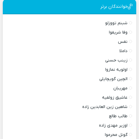
خوانندگان برتر
شبنم تووزلو
وفا شریفوا
نفس
داملا
زینب حسنی
اولویه نمازوا
الچین گویچایلی
مهریبان
عاشیق زولفیه
شاهین زین العابدین زاده
طالب طالع
اوزیر مهدی زاده
گونل محرموا