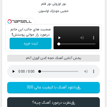
نور اوزولی نور قلم
حجین موبارک اولسون
صحبت های جالب این خانم
درمورد راز جوانی پوستش❗
ثبت خرید
پخش آنلاین آهنگ حجه گدن گوزل آنام
دانلود آهنگ با کیفیت عالی 320
نظرت درمورد آهنگ چیه؟