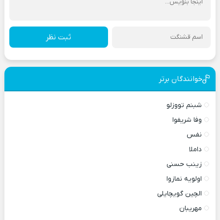
ثبت نظر
خوانندگان برتر
شبنم تووزلو
وفا شریفوا
نفس
داملا
زینب حسنی
اولویه نمازوا
الچین گویچایلی
مهریبان