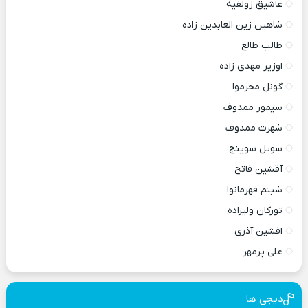
عاشیق زولفیه
شاهین زین العابدین زاده
طالب طالع
اوزیر مهدی زاده
گونل محرموا
سیمور ممدوف
شهرت ممدوف
سویل سوینج
آقشین فاتح
شبنم قهرمانوا
تورکان ولیزاده
افشین آذری
علی پرمهر
دیجی ها