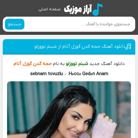
صفحه اصلی
جستجو
دانلود آهنگ حجه گدن گوزل آنام از شبنم تووزلو
دانلود آهنگ جدید
شبنم تووزلو
به نام
حجه گدن گوزل آنام
sebnam tovuzlu
–
Həccə Gedən Anam