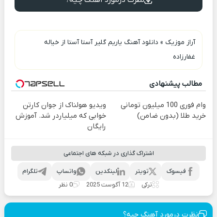
آراز موزیک
»
دانلود آهنگ یاریم گلیر آستا آستا از خیاله
غفارزاده
مطالب پیشنهادی
وام فوری 100 میلیون تومانی
ویدیو هولناک از جوان کارتن
خرید طلا (بدون ضامن)
خوابی که میلیاردر شد. آموزش
رایگان
اشتراک گذاری در شبکه های اجتماعی
فیسوک
تویتر
لینکدین
واتساپ
تلگرام
ترکی
12 آگوست 2025
0 نظر
نظرت درمورد آهنگ چیه؟