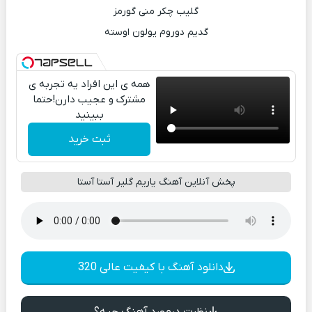
گلیب چکر منی گورمز
گدیم دوروم یولون اوسته
همه ی این افراد یه تجربه ی
مشترک و عجیب دارن!حتما
ببینید
ثبت خرید
پخش آنلاین آهنگ یاریم گلیر آستا آستا
دانلود آهنگ با کیفیت عالی 320
نظرت درمورد آهنگ چیه؟