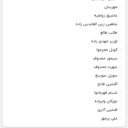
مهریبان
عاشیق زولفیه
شاهین زین العابدین زاده
طالب طالع
اوزیر مهدی زاده
گونل محرموا
سیمور ممدوف
شهرت ممدوف
سویل سوینج
آقشین فاتح
شبنم قهرمانوا
تورکان ولیزاده
افشین آذری
علی پرمهر