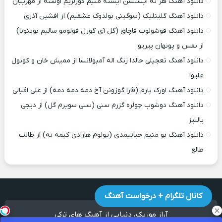
دانلود آهنگ هر نه ایستسن ایسته منیم گوزلریم اوسته از مهریبان
دانلود آهنگ گلینلیک (سوگینی بولدوک عشقیم) از افشین آذری
دانلود آهنگ قوشولوب قاچاق (گل آی گوزل قولومو سالیم بوینونا)
از نفس و پونهان پیریو
دانلود آهنگ تعجیلی حالدا زنگ اله آمبولانسا از ممیش خان و کونول
علیوا
دانلود آهنگ اورک پارم (قارا گوزونن آخ دمه دمه دمه) از علی اقبالی
دانلود آهنگ دوشوب چولره گزرم سنی (سنی سویرم گل) از دیجی
یالنیز
دانلود آهنگ بو منیم حیاتیمدی (یولوم هارادی کیمه نه) از طالب
طالع
کانال تلگرام + درخواست آهنگ
آراز موزیک
، دنیایی از آهنگ های ترکی