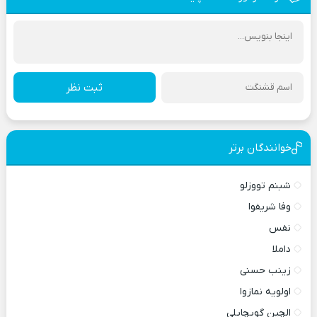
ثبت نظر
خوانندگان برتر
شبنم تووزلو
وفا شریفوا
نفس
داملا
زینب حسنی
اولویه نمازوا
الچین گویچایلی