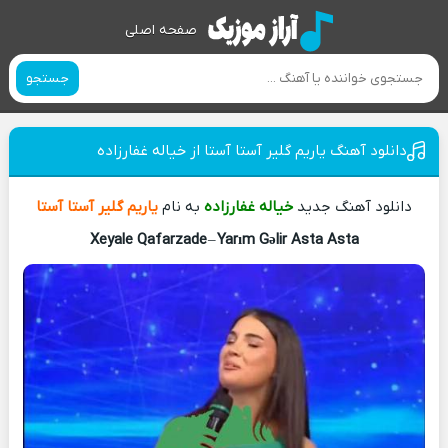
صفحه اصلی
جستجو
دانلود آهنگ یاریم گلیر آستا آستا از خیاله غفارزاده
دانلود آهنگ جدید
خیاله غفارزاده
به نام
یاریم گلیر آستا آستا
Xeyale Qafarzade
–
Yarım Gəlir Asta Asta