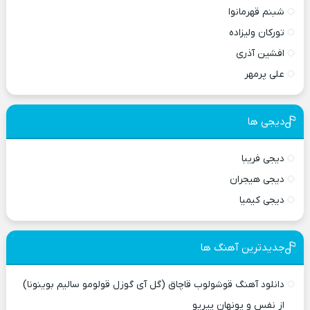
شبنم قهرمانوا
تورکان ولیزاده
افشین آذری
علی پرمهر
دیجی ها
دیجی فریبا
دیجی هیجران
دیجی کیمیا
جدیدترین آهنگ ها
دانلود آهنگ قوشولوب قاچاق (گل آی گوزل قولومو سالیم بوینونا)
از نفس و پونهان پیریو