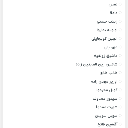
نفس
داملا
زینب حسنی
اولویه نمازوا
الچین گویچایلی
مهریبان
عاشیق زولفیه
شاهین زین العابدین زاده
طالب طالع
اوزیر مهدی زاده
گونل محرموا
سیمور ممدوف
شهرت ممدوف
سویل سوینج
آقشین فاتح