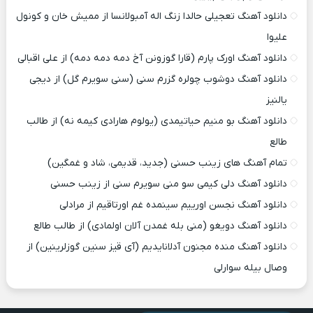
دانلود آهنگ تعجیلی حالدا زنگ اله آمبولانسا از ممیش خان و کونول
علیوا
دانلود آهنگ اورک پارم (قارا گوزونن آخ دمه دمه دمه) از علی اقبالی
دانلود آهنگ دوشوب چولره گزرم سنی (سنی سویرم گل) از دیجی
یالنیز
دانلود آهنگ بو منیم حیاتیمدی (یولوم هارادی کیمه نه) از طالب
طالع
تمام آهنگ های زینب حسنی (جدید، قدیمی، شاد و غمگین)
دانلود آهنگ دلی کیمی سو منی سویرم سنی از زینب حسنی
دانلود آهنگ نجسن اورییم سینمده غم اورتاقیم از مرادلی
دانلود آهنگ دویغو (منی بله غمدن آلان اولمادی) از طالب طالع
دانلود آهنگ منده مجنون آدلانایدیم (آی قیز سنین گوزلرینین) از
وصال بیله سوارلی