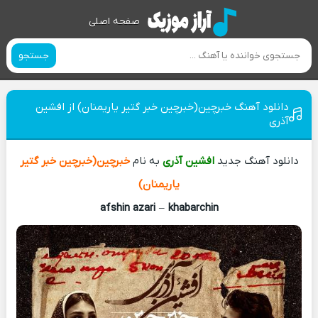
صفحه اصلی
جستجو
دانلود آهنگ خبرچین(خبرچین خبر گتیر یاریمنان) از افشین
آذری
دانلود آهنگ جدید
افشین آذری
به نام
خبرچین(خبرچین خبر گتیر
یاریمنان)
afshin azari
–
khabarchin