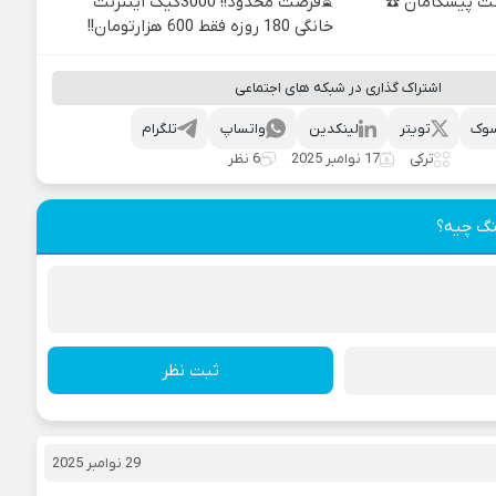
نترنت پیشگامان ☎️
⏳فرصت محدود!! 3000گیگ اینترنت
خانگی 180 روزه فقط 600 هزارتومان!!
اشتراک گذاری در شبکه های اجتماعی
وک
تویتر
لینکدین
واتساپ
تلگرام
ترکی
17 نوامبر 2025
6 نظر
نگ چیه؟
ثبت نظر
29 نوامبر 2025