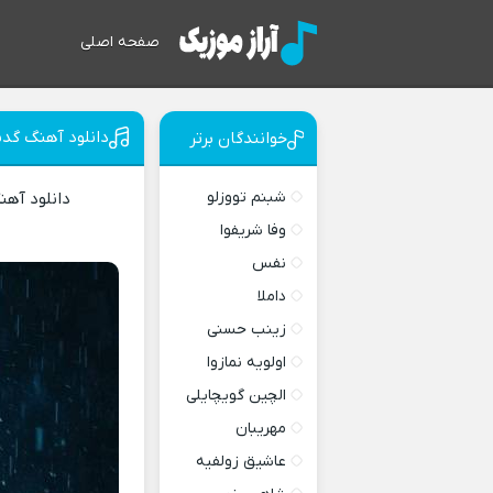
صفحه اصلی
دانلود آهنگ گدی
خوانندگان برتر
شبنم تووزلو
دانلود آه
وفا شریفوا
نفس
داملا
زینب حسنی
اولویه نمازوا
الچین گویچایلی
مهریبان
عاشیق زولفیه