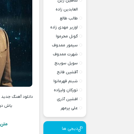
شاهین زین
العابدین زاده
طالب طالع
اوزیر مهدی زاده
گونل محرموا
سیمور ممدوف
شهرت ممدوف
سویل سوینج
آقشین فاتح
شبنم قهرمانوا
تورکان ولیزاده
افشین آذری
یاش دو
علی پرمهر
متن 
دیجی ها