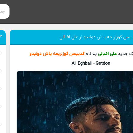
بسن گوزلریمه یاش دولبدو از علی اقبالی
نگ جدید
علی اقبالی
به نام
گدیبسن گوزلریمه یاش دولبدو
Ali Eghbali
–
Getdon