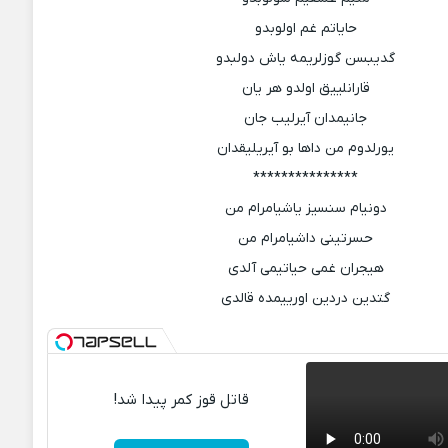
حایاتم غم اولوبدو
گدیبسن گوزلریمه یاش دولبدو
قارانلییق اولدو هر یان
جانیمدان آیرلیب جان
یورلدوم من داها بو آیریلیقدان
***************
دونیام سنسیز یاشیامرام من
حسرتینی داشیامرام من
هیجران غمی حیاتیمی آلدی
گتدین دردین اورییمده قالدی
قاتل قوز کمر پیدا شد!