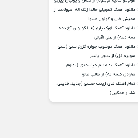
قولومو سالیم بوینونا) از نفس و پونهان پیریو
دانلود آهنگ تعجیلی حالدا زنگ اله آمبولانسا از
ممیش خان و کونول علیوا
دانلود آهنگ اورک پارم (قارا گوزونن آخ دمه
دمه دمه) از علی اقبالی
دانلود آهنگ دوشوب چولره گزرم سنی (سنی
سویرم گل) از دیجی یالنیز
دانلود آهنگ بو منیم حیاتیمدی (یولوم
هارادی کیمه نه) از طالب طالع
تمام آهنگ های زینب حسنی (جدید، قدیمی،
شاد و غمگین)