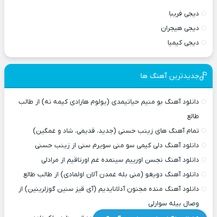
دیجی فریبا
دیجی هیجران
دیجی کیمیا
جدیدترین آهنگ ها
دانلود آهنگ بو منیم حیاتیمدی (یولوم هارادی کیمه نه) از طالب
طالع
تمام آهنگ های زینب حسنی (جدید، قدیمی، شاد و غمگین)
دانلود آهنگ دلی کیمی سو منی سویرم سنی از زینب حسنی
دانلود آهنگ نجسن اورییم سینمده غم اورتاقیم از مرادلی
دانلود آهنگ دویغو (منی بله غمدن آلان اولمادی) از طالب طالع
دانلود آهنگ منده مجنون آدلانایدیم (آی قیز سنین گوزلرینین) از
وصال بیله سوارلی