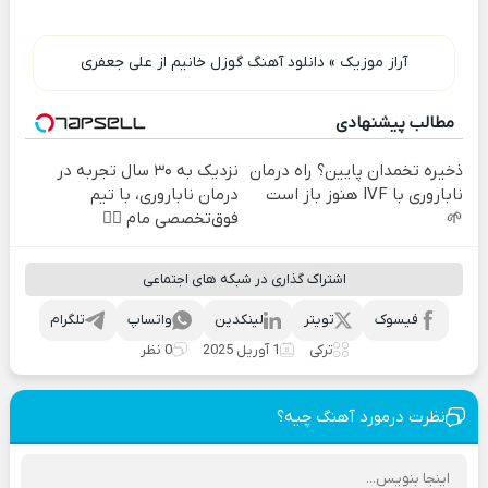
آراز موزیک
»
دانلود آهنگ گوزل خانیم از علی جعفری
مطالب پیشنهادی
ذخیره تخمدان پایین؟ راه درمان
نزدیک به ۳۰ سال تجربه در
ناباروری با IVF هنوز باز است
درمان ناباروری، با تیم
🌱
فوق‌تخصصی مام 👩‍⚕️
اشتراک گذاری در شبکه های اجتماعی
فیسوک
تویتر
لینکدین
واتساپ
تلگرام
ترکی
1 آوریل 2025
0 نظر
نظرت درمورد آهنگ چیه؟