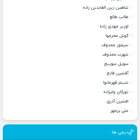
شاهین زین العابدین زاده
طالب طالع
اوزیر مهدی زاده
گونل محرموا
سیمور ممدوف
شهرت ممدوف
سویل سوینج
آقشین فاتح
شبنم قهرمانوا
تورکان ولیزاده
افشین آذری
علی پرمهر
دیجی ها