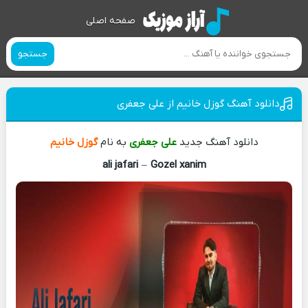
صفحه اصلی
جستجو
دانلود آهنگ گوزل خانیم از علی جعفری
دانلود آهنگ جدید
علی جعفری
به نام
گوزل خانیم
ali jafari
–
Gozel xanim