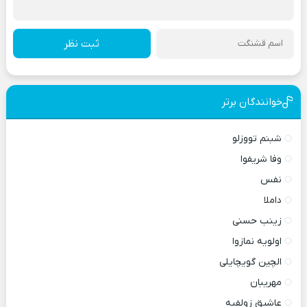
ثبت نظر
خوانندگان برتر
شبنم تووزلو
وفا شریفوا
نفس
داملا
زینب حسنی
اولویه نمازوا
الچین گویچایلی
مهریبان
عاشیق زولفیه