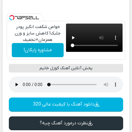
خواص شگفت انگیز پودر
جلبک! کاهش سایز و وزن
همزمان+تخفیف
مشاوره رایگان!
پخش آنلاین آهنگ گوزل خانیم
دانلود آهنگ با کیفیت عالی 320
نظرت درمورد آهنگ چیه؟