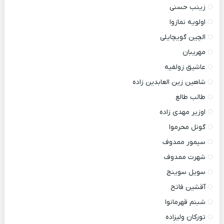
زینب حسنی
اولویه نمازوا
الچین گویچایلی
مهریبان
عاشیق زولفیه
شاهین زین العابدین زاده
طالب طالع
اوزیر مهدی زاده
گونل محرموا
سیمور ممدوف
شهرت ممدوف
سویل سوینج
آقشین فاتح
شبنم قهرمانوا
تورکان ولیزاده