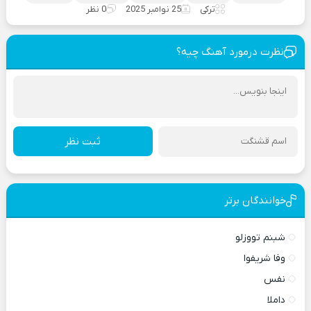
ترکی
25 نوامبر 2025
0 نظر
نظرت درمورد آهنگ چیه؟
ثبت نظر
خوانندگان برتر
شبنم تووزلو
وفا شریفوا
نفس
داملا