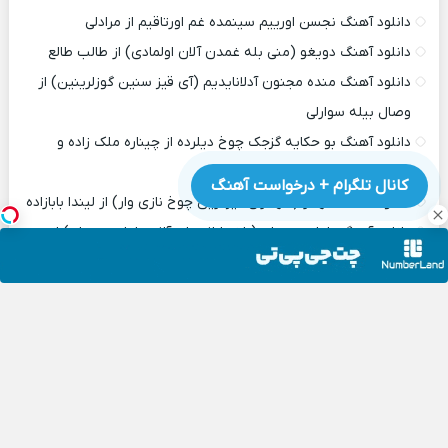
دانلود آهنگ نجسن اورییم سینمده غم اورتاقیم از مرادلی
دانلود آهنگ دویغو (منی بله غمدن آلان اولمادی) از طالب طالع
دانلود آهنگ منده مجنون آدلانایدیم (آی قیز سنین گوزلرینین) از
وصال بیله سوارلی
دانلود آهنگ بو حکایه گزجک چوخ دیلرده از چیناره ملک زاده و
راسیم عسگر اف
کانال تلگرام + درخواست آهنگ
دانلود آهنگ شهناز (شهنازلی قیزلارین چوخ نازی وار) از لیندا بابازاده
دانلود آهنگ یامان سوملی (باخیشلار جان آلان یامان سوملی) از
نفس تورکای
دانلود آهنگ منیم قدر هچ کس هچ کس گولوم سنی سوه بیلمز از
شاهین خلیلی