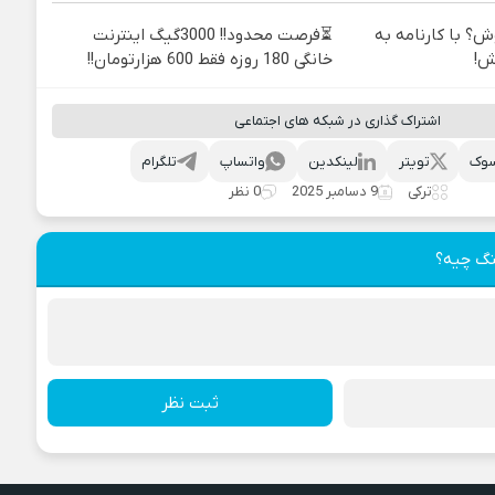
ش؟ با کارنامه به
⏳فرصت محدود!! 3000گیگ اینترنت
ش!
خانگی 180 روزه فقط 600 هزارتومان!!
اشتراک گذاری در شبکه های اجتماعی
وک
تویتر
لینکدین
واتساپ
تلگرام
ترکی
9 دسامبر 2025
0 نظر
نگ چیه؟
ثبت نظر