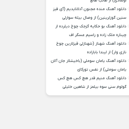
اولمادی) از طالب طالع
دانلود آهنگ منده مجنون آدلانایدیم (آی قیز
سنین گوزلرینین) از وصال بیله سوارلی
دانلود آهنگ بو حکایه گزجک چوخ دیلرده از
چیناره ملک زاده و راسیم عسگر اف
دانلود آهنگ شهناز (شهنازلی قیزلارین چوخ
نازی وار) از لیندا بابازاده
دانلود آهنگ یامان سوملی (باخیشلار جان آلان
یامان سوملی) از نفس تورکای
دانلود آهنگ منیم قدر هچ کس هچ کس
گولوم سنی سوه بیلمز از شاهین خلیلی