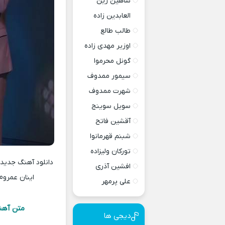
شاهین زین
العابدین زاده
طالب طالع
اوزیر مهدی زاده
گونل محرموا
سیمور ممدوف
شهرت ممدوف
سویل سوینج
آقشین فاتح
شبنم قهرمانوا
تورکان ولیزاده
افشین آذری
اینان عمروم
علی پرمهر
متن آهنگ
دیجی ها