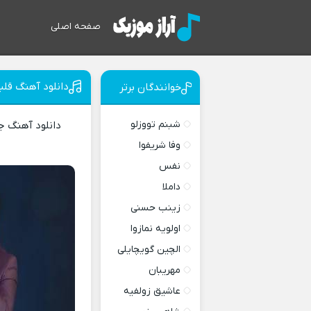
صفحه اصلی
دانلود آهنگ قلبی
خوانندگان برتر
شبنم تووزلو
دانلود آهنگ 
وفا شریفوا
نفس
داملا
زینب حسنی
اولویه نمازوا
الچین گویچایلی
مهریبان
عاشیق زولفیه