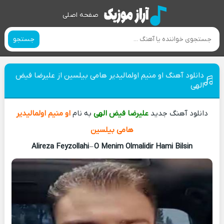
صفحه اصلی
جستجو
دانلود آهنگ او منیم اولمالیدیر هامی بیلسین از علیرضا فیض
الهی
دانلود آهنگ جدید
علیرضا فیض الهی
به نام
او منیم اولمالیدیر
هامی بیلسین
Alireza Feyzollahi
–
O Menim Olmalidir Hami Bilsin