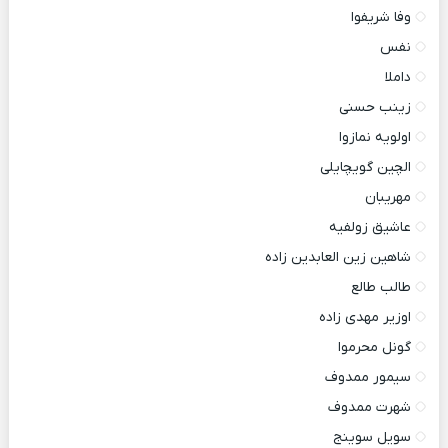
وفا شریفوا
نفس
داملا
زینب حسنی
اولویه نمازوا
الچین گویچایلی
مهریبان
عاشیق زولفیه
شاهین زین العابدین زاده
طالب طالع
اوزیر مهدی زاده
گونل محرموا
سیمور ممدوف
شهرت ممدوف
سویل سوینج