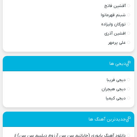
آقشین فاتح
شبنم قهرمانوا
تورکان ولیزاده
افشین آذری
علی پرمهر
دیجی ها
دیجی فریبا
دیجی هیجران
دیجی کیمیا
جدیدترین آهنگ ها
دانلود آهنگ پاپوری (حایاتیم سن سن آرزوم دیلییم سن سن) از