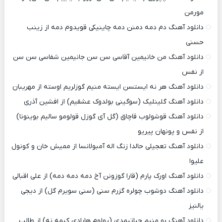
مورمن
دانلود آهنگ دم دمه دمنن دمه چاینیکی قویدوم دمه از زینب
حسنی
دانلود آهنگ من خانیمین آقاسی سن سن جانیمین شفاسی سن سن
از نفس
دانلود آهنگ هر نه ایستسن ایسته منیم گوزلریم اوسته از مهریبان
دانلود آهنگ گلینلیک (سوگینی بولدوک عشقیم) از افشین آذری
دانلود آهنگ قوشولوب قاچاق (گل آی گوزل قولومو سالیم بوینونا)
از نفس و پونهان پیریو
دانلود آهنگ تعجیلی حالدا زنگ اله آمبولانسا از ممیش خان و کونول
علیوا
دانلود آهنگ اورک پارم (قارا گوزونن آخ دمه دمه دمه) از علی اقبالی
دانلود آهنگ دوشوب چولره گزرم سنی (سنی سویرم گل) از دیجی
یالنیز
دانلود آهنگ بو منیم حیاتیمدی (یولوم هارادی کیمه نه) از طالب