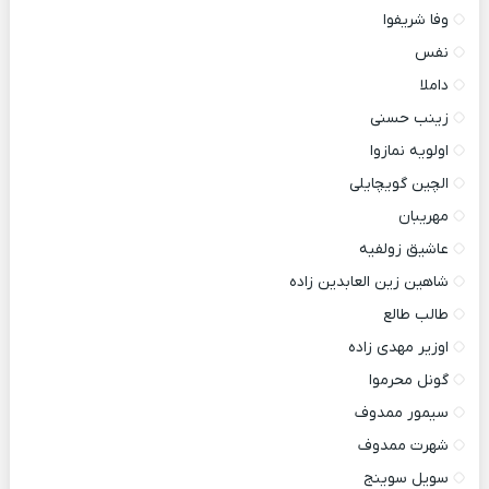
وفا شریفوا
نفس
داملا
زینب حسنی
اولویه نمازوا
الچین گویچایلی
مهریبان
عاشیق زولفیه
شاهین زین العابدین زاده
طالب طالع
اوزیر مهدی زاده
گونل محرموا
سیمور ممدوف
شهرت ممدوف
سویل سوینج