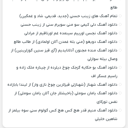
طالع
تمام آهنگ های زینب حسنی (جدید، قدیمی، شاد و غمگین)
دانلود آهنگ دلی کیمی سو منی سویرم سنی از زینب حسنی
دانلود آهنگ نجسن اورییم سینمده غم اورتاقیم از مرادلی
دانلود آهنگ دویغو (منی بله غمدن آلان اولمادی) از طالب طالع
دانلود آهنگ منده مجنون آدلانایدیم (آی قیز سنین گوزلرینین) از
وصال بیله سوارلی
دانلود آهنگ بو حکایه گزجک چوخ دیلرده از چیناره ملک زاده و
راسیم عسگر اف
دانلود آهنگ شهناز (شهنازلی قیزلارین چوخ نازی وار) از لیندا بابازاده
دانلود آهنگ یامان سوملی (باخیشلار جان آلان یامان سوملی) از
نفس تورکای
دانلود آهنگ منیم قدر هچ کس هچ کس گولوم سنی سوه بیلمز از
شاهین خلیلی