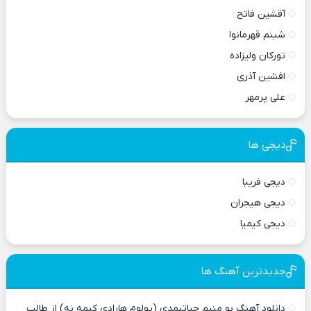
آقشین فاتح
شبنم قهرمانوا
تورکان ولیزاده
افشین آذری
علی پرمهر
دیجی ها
دیجی فریبا
دیجی هیجران
دیجی کیمیا
جدیدترین آهنگ ها
دانلود آهنگ بو منیم حیاتیمدی (یولوم هارادی کیمه نه) از طالب