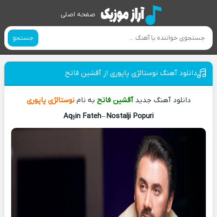
صفحه اصلی
جستجو
دانلود آهنگ نوستالژی پاپوری از آقشین فاتح
دانلود آهنگ جدید
آقشین فاتح
به نام
نوستالژی پاپوری
Aqşin Fateh
–
Nostalji Popuri