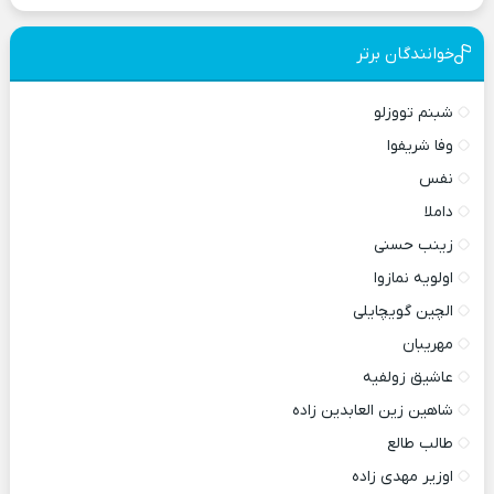
خوانندگان برتر
شبنم تووزلو
وفا شریفوا
نفس
داملا
زینب حسنی
اولویه نمازوا
الچین گویچایلی
مهریبان
عاشیق زولفیه
شاهین زین العابدین زاده
طالب طالع
اوزیر مهدی زاده