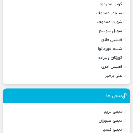
گونل محرموا
سیمور ممدوف
شهرت ممدوف
سویل سوینج
آقشین فاتح
شبنم قهرمانوا
تورکان ولیزاده
افشین آذری
علی پرمهر
دیجی ها
دیجی فریبا
دیجی هیجران
دیجی کیمیا