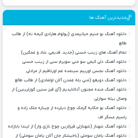
جدیدترین آهنگ ها
دانلود آهنگ بو منیم حیاتیمدی (یولوم هارادی کیمه نه) از طالب
طالع
تمام آهنگ های زینب حسنی (جدید، قدیمی، شاد و غمگین)
دانلود آهنگ دلی کیمی سو منی سویرم سنی از زینب حسنی
دانلود آهنگ نجسن اورییم سینمده غم اورتاقیم از مرادلی
دانلود آهنگ دویغو (منی بله غمدن آلان اولمادی) از طالب طالع
دانلود آهنگ منده مجنون آدلانایدیم (آی قیز سنین گوزلرینین) از
وصال بیله سوارلی
دانلود آهنگ بو حکایه گزجک چوخ دیلرده از چیناره ملک زاده و
راسیم عسگر اف
دانلود آهنگ شهناز (شهنازلی قیزلارین چوخ نازی وار) از لیندا بابازاده
دانلود آهنگ یامان سوملی (باخیشلار جان آلان یامان سوملی) از