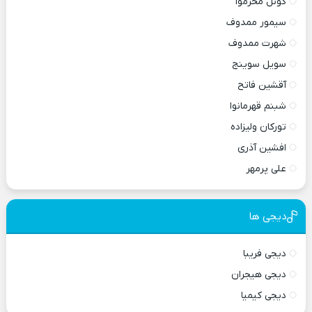
گونل محرموا
سیمور ممدوف
شهرت ممدوف
سویل سوینج
آقشین فاتح
شبنم قهرمانوا
تورکان ولیزاده
افشین آذری
علی پرمهر
دیجی ها
دیجی فریبا
دیجی هیجران
دیجی کیمیا