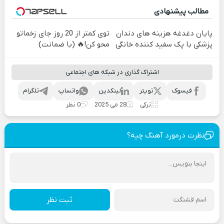
مطالب پیشنهادی
پایان دغدغه هزینه های دندان
توی کمتر از 20 روز جای زخماتو
پزشکی با پک سفید کننده خانگی
محو کن!🔥 (با ضمانت)
اشتراک گذاری در شبکه های اجتماعی
فیسوک
تویتر
لینکدین
واتساپ
تلگرام
ترکی
28 می 2025
0 نظر
نظرت درمورد آهنگ چیه؟
ثبت نظر