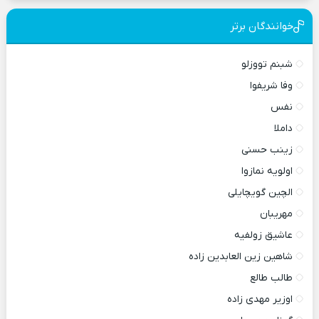
خوانندگان برتر
شبنم تووزلو
وفا شریفوا
نفس
داملا
زینب حسنی
اولویه نمازوا
الچین گویچایلی
مهریبان
عاشیق زولفیه
شاهین زین العابدین زاده
طالب طالع
اوزیر مهدی زاده