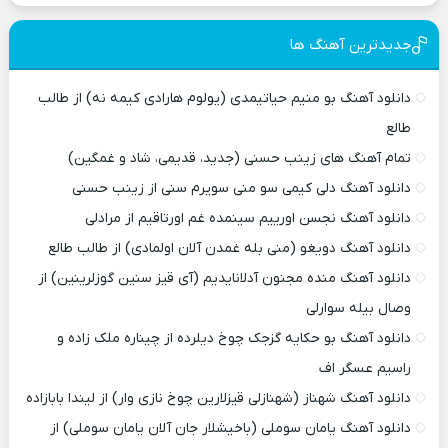
جدیدترین آهنگ ها
دانلود آهنگ بو منیم حیاتیمدی (یولوم هارادی کیمه نه) از طالب
طالع
تمام آهنگ های زینب حسنی (جدید، قدیمی، شاد و غمگین)
دانلود آهنگ دلی کیمی سو منی سویرم سنی از زینب حسنی
دانلود آهنگ نجسن اورییم سینمده غم اورتاقیم از مرادلی
دانلود آهنگ دویغو (منی بله غمدن آلان اولمادی) از طالب طالع
دانلود آهنگ منده مجنون آدلانایدیم (آی قیز سنین گوزلرینین) از
وصال بیله سوارلی
دانلود آهنگ بو حکایه گزجک چوخ دیلرده از چیناره ملک زاده و
راسیم عسگر اف
دانلود آهنگ شهناز (شهنازلی قیزلارین چوخ نازی وار) از لیندا بابازاده
دانلود آهنگ یامان سوملی (باخیشلار جان آلان یامان سوملی) از