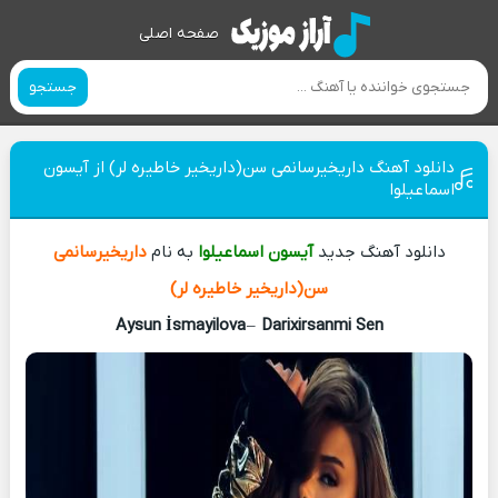
صفحه اصلی
جستجو
دانلود آهنگ داریخیرسانمی سن(داریخیر خاطیره لر) از آیسون
اسماعیلوا
دانلود آهنگ جدید
آیسون اسماعیلوا
به نام
داریخیرسانمی
سن(داریخیر خاطیره لر)
Aysun İsmayilova
–
Darixirsanmi Sen