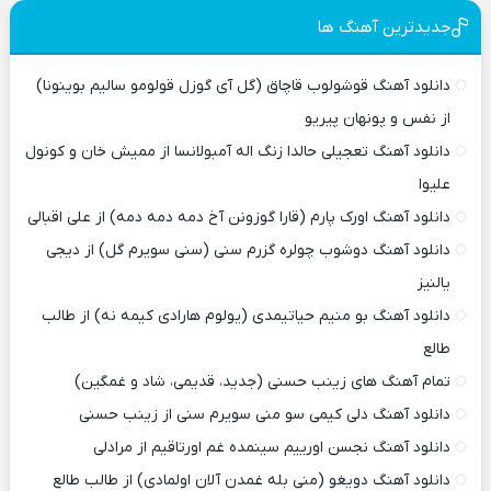
جدیدترین آهنگ ها
دانلود آهنگ قوشولوب قاچاق (گل آی گوزل قولومو سالیم بوینونا)
از نفس و پونهان پیریو
دانلود آهنگ تعجیلی حالدا زنگ اله آمبولانسا از ممیش خان و کونول
علیوا
دانلود آهنگ اورک پارم (قارا گوزونن آخ دمه دمه دمه) از علی اقبالی
دانلود آهنگ دوشوب چولره گزرم سنی (سنی سویرم گل) از دیجی
یالنیز
دانلود آهنگ بو منیم حیاتیمدی (یولوم هارادی کیمه نه) از طالب
طالع
تمام آهنگ های زینب حسنی (جدید، قدیمی، شاد و غمگین)
دانلود آهنگ دلی کیمی سو منی سویرم سنی از زینب حسنی
دانلود آهنگ نجسن اورییم سینمده غم اورتاقیم از مرادلی
دانلود آهنگ دویغو (منی بله غمدن آلان اولمادی) از طالب طالع