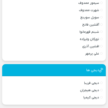
سیمور ممدوف
شهرت ممدوف
سویل سوینج
آقشین فاتح
شبنم قهرمانوا
تورکان ولیزاده
افشین آذری
علی پرمهر
دیجی ها
دیجی فریبا
دیجی هیجران
دیجی کیمیا