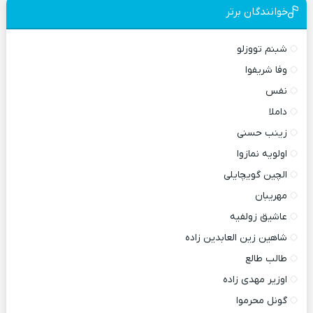
خوانندگان برتر
شبنم تووزلو
وفا شریفوا
نفس
داملا
زینب حسنی
اولویه نمازوا
الچین گویچایلی
مهریبان
عاشیق زولفیه
شاهین زین العابدین زاده
طالب طالع
اوزیر مهدی زاده
گونل محرموا