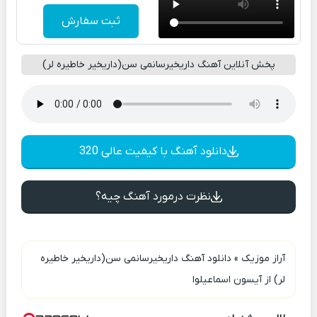
ثبت سفارش
پخش آنلاین آهنگ داریخیرسانمی سن(داریخیر خاطیره لر)
دانلود آهنگ با کیفیت عالی 320
نظرت درمورد آهنگ چیه؟
آراز موزیک
»
دانلود آهنگ داریخیرسانمی سن(داریخیر خاطیره
لر) از آیسون اسماعیلوا