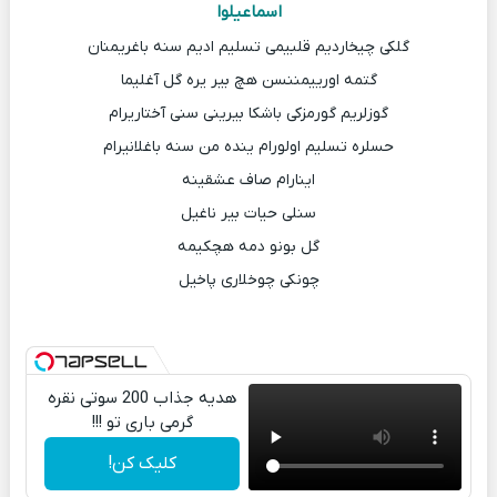
اسماعیلوا
گلکی چیخاردیم قلبیمی تسلیم ادیم سنه باغریمنان
گتمه اورییمننسن هچ بیر یره گل آغلیما
گوزلریم گورمزکی باشکا بیرینی سنی آختاریرام
حسلره تسلیم اولورام ینده من سنه باغلانیرام
اینارام صاف عشقینه
سنلی حیات بیر ناغیل
گل بونو دمه هچکیمه
چونکی چوخلاری پاخیل
هدیه جذاب 200 سوتی نقره
گرمی باری تو !!!
کلیک کن!