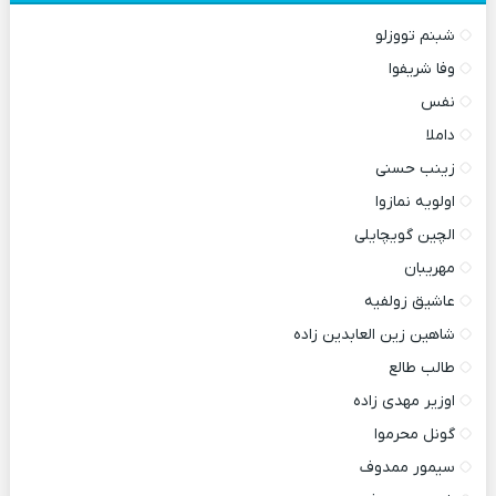
شبنم تووزلو
وفا شریفوا
نفس
داملا
زینب حسنی
اولویه نمازوا
الچین گویچایلی
مهریبان
عاشیق زولفیه
شاهین زین العابدین زاده
طالب طالع
اوزیر مهدی زاده
گونل محرموا
سیمور ممدوف