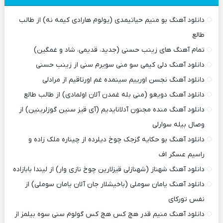
دانلود آهنگ بو منیم حیاتیمدی (یولوم هارادی کیمه نه) از طالب
طالع
تمام آهنگ های زینب حسنی (جدید، قدیمی، شاد و غمگین)
دانلود آهنگ دلی کیمی سو منی سویرم سنی از زینب حسنی
دانلود آهنگ نجسن اورییم سینمده غم اورتاقیم از مرادلی
دانلود آهنگ دویغو (منی بله غمدن آلان اولمادی) از طالب طالع
دانلود آهنگ منده مجنون آدلانایدیم (آی قیز سنین گوزلرینین) از
وصال بیله سوارلی
دانلود آهنگ بو حکایه گزجک چوخ دیلرده از چیناره ملک زاده و
راسیم عسگر اف
دانلود آهنگ شهناز (شهنازلی قیزلارین چوخ نازی وار) از لیندا بابازاده
دانلود آهنگ یامان سوملی (باخیشلار جان آلان یامان سوملی) از
نفس تورکای
دانلود آهنگ منیم قدر هچ کس هچ کس گولوم سنی سوه بیلمز از