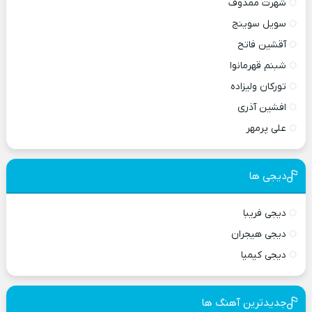
شهرت ممدوف
سویل سوینج
آقشین فاتح
شبنم قهرمانوا
تورکان ولیزاده
افشین آذری
علی پرمهر
دیجی ها
دیجی فریبا
دیجی هیجران
دیجی کیمیا
جدیدترین آهنگ ها