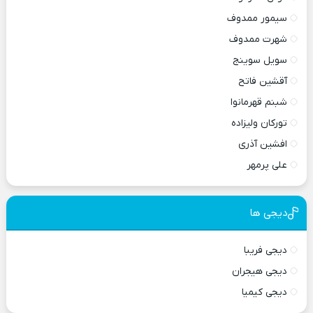
سیمور ممدوف
شهرت ممدوف
سویل سوینج
آقشین فاتح
شبنم قهرمانوا
تورکان ولیزاده
افشین آذری
علی پرمهر
دیجی ها
دیجی فریبا
دیجی هیجران
دیجی کیمیا