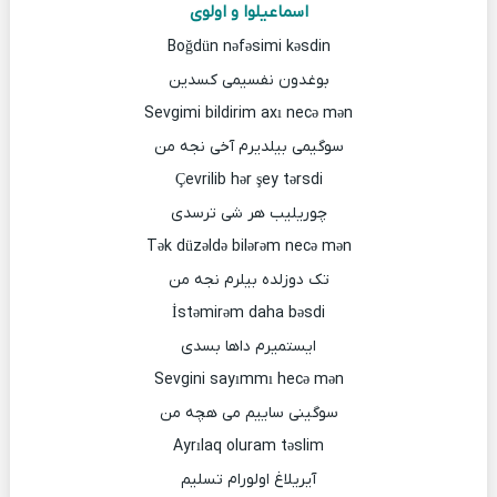
اسماعیلوا و اولوی
Boğdün nəfəsimi kəsdin
بوغدون نفسیمی کسدین
Sevgimi bildirim axı necə mən
سوگیمی بیلدیرم آخی نجه من
Çevrilib hər şey tərsdi
چوریلیب هر شی ترسدی
Tək düzəldə bilərəm necə mən
تک دوزلده بیلرم نجه من
İstəmirəm daha bəsdi
ایستمیرم داها بسدی
Sevgini sayımmı hecə mən
سوگینی ساییم می هچه من
Ayrılaq oluram təslim
آیریلاغ اولورام تسلیم