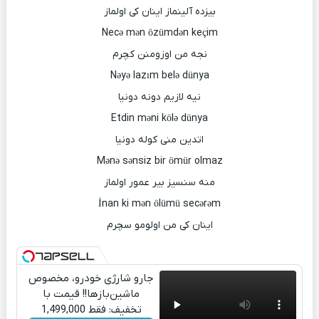
بیزده آلینماز اینان کی اولماز
Necə mən özümdən keçim
نجه من اوزومنن کچرم
Nəyə lazım belə dünya
نیه لازیم دونه دونیا
Etdin məni kölə dünya
اتدین منی کوله دونیا
Mənə sənsiz bir ömür olmaz
منه سنسیز بیر عمور اولماز
İnan ki mən ölümü secərəm
اینان کی من اولومو سچرم
جارو شارژی خودرو، مخصوص
ماشین‌باز‌ها!! قیمت با
تخفیف: فقط 1,499,000