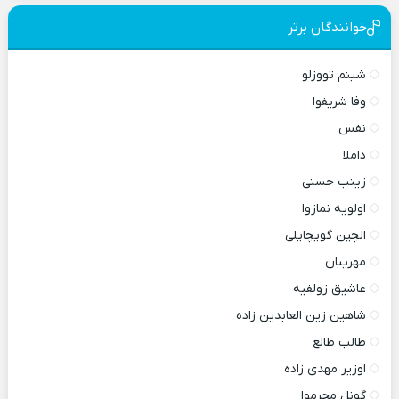
خوانندگان برتر
شبنم تووزلو
وفا شریفوا
نفس
داملا
زینب حسنی
اولویه نمازوا
الچین گویچایلی
مهریبان
عاشیق زولفیه
شاهین زین العابدین زاده
طالب طالع
اوزیر مهدی زاده
گونل محرموا