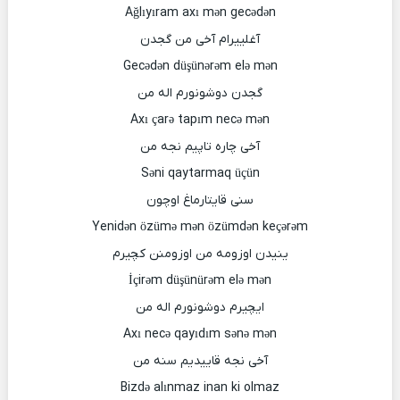
Ağlıyıram axı mən gecədən
آغلییرام آخی من گجدن
Gecədən düşünərəm elə mən
گجدن دوشونورم اله من
Axı çarə tapım necə mən
آخی چاره تاپیم نجه من
Səni qaytarmaq üçün
سنی قایتارماغ اوچون
Yenidən özümə mən özümdən keçərəm
ینیدن اوزومه من اوزومنن کچیرم
İçirəm düşünürəm elə mən
ایچیرم دوشونورم اله من
Axı necə qayıdım sənə mən
آخی نجه قاییدیم سنه من
Bizdə alınmaz inan ki olmaz