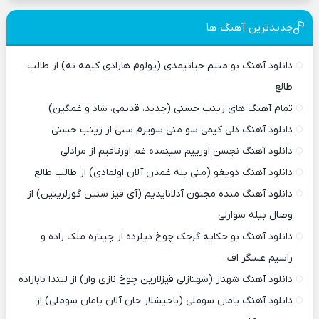
جدیدترین آهنگ ها
دانلود آهنگ بو منیم حیاتیمدی (یولوم هارادی کیمه نه) از طالب
طالع
تمام آهنگ های زینب حسنی (جدید، قدیمی، شاد و غمگین)
دانلود آهنگ دلی کیمی سو منی سویرم سنی از زینب حسنی
دانلود آهنگ نجسن اورییم سینمده غم اورتاقیم از مرادلی
دانلود آهنگ دویغو (منی بله غمدن آلان اولمادی) از طالب طالع
دانلود آهنگ منده مجنون آدلانایدیم (آی قیز سنین گوزلرینین) از
وصال بیله سوارلی
دانلود آهنگ بو حکایه گزجک چوخ دیلرده از چیناره ملک زاده و
راسیم عسگر اف
دانلود آهنگ شهناز (شهنازلی قیزلارین چوخ نازی وار) از لیندا بابازاده
دانلود آهنگ یامان سوملی (باخیشلار جان آلان یامان سوملی) از