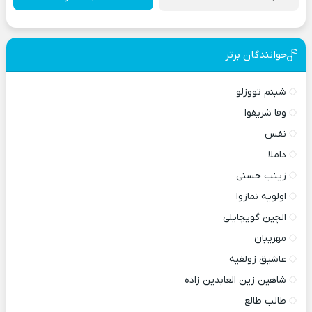
خوانندگان برتر
شبنم تووزلو
وفا شریفوا
نفس
داملا
زینب حسنی
اولویه نمازوا
الچین گویچایلی
مهریبان
عاشیق زولفیه
شاهین زین العابدین زاده
طالب طالع