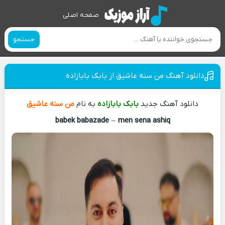
صفحه اصلی
جستجو
دانلود آهنگ من سنه عاشیق از بابک بابازاده
دانلود آهنگ جدید
بابک بابازاده
به نام
من سنه عاشیق
babek babazade
–
men sena ashiq