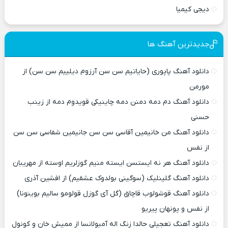
دیجی کیمیا
جدیدترین آهنگ ها
دانلود آهنگ پاپوری (حایاتیم سن سن آرزوم دیلییم سن سن) از
مورمن
دانلود آهنگ دم دمه دمنن دمه چاینیکی قویدوم دمه از زینب
حسنی
دانلود آهنگ من خانیمین آقاسی سن سن جانیمین شفاسی سن سن
از نفس
دانلود آهنگ هر نه ایستسن ایسته منیم گوزلریم اوسته از مهریبان
دانلود آهنگ گلینلیک (سوگینی بولدوک عشقیم) از افشین آذری
دانلود آهنگ قوشولوب قاچاق (گل آی گوزل قولومو سالیم بوینونا)
از نفس و پونهان پیریو
دانلود آهنگ تعجیلی حالدا زنگ اله آمبولانسا از ممیش خان و کونول