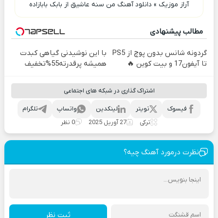
آراز موزیک
»
دانلود آهنگ من سنه عاشیق از بابک بابازاده
مطالب پیشنهادی
گردونه شانس بدون پوچ از PS5
با این نوشیدنی گیاهی کبدت
تا آیفون17 و بیت کوین 🔥
همیشه پرقدرته55%تخفیف
اشتراک گذاری در شبکه های اجتماعی
فیسوک
تویتر
لینکدین
واتساپ
تلگرام
ترکی
27 آوریل 2025
0 نظر
نظرت درمورد آهنگ چیه؟
ثبت نظر