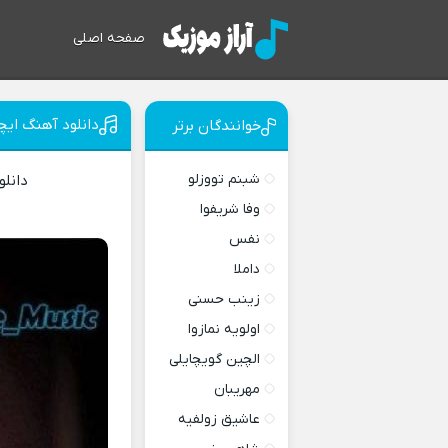
صفحه اصلی
دانلود آهنگ ایچ
خوانندگان برتر
شبنم تووزلو
دانل
وفا شریفوا
نفس
داملا
زینب حسنی
اولویه نمازوا
الچین گویچایلی
مهریبان
عاشیق زولفیه