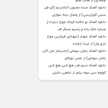
اولمادی) از طالب طالع
دانلود آهنگ منده مجنون آدلانایدیم (آی قیز
سنین گوزلرینین) از وصال بیله سوارلی
دانلود آهنگ بو حکایه گزجک چوخ دیلرده از
چیناره ملک زاده و راسیم عسگر اف
دانلود آهنگ شهناز (شهنازلی قیزلارین چوخ
نازی وار) از لیندا بابازاده
دانلود آهنگ یامان سوملی (باخیشلار جان آلان
یامان سوملی) از نفس تورکای
دانلود آهنگ منیم قدر هچ کس هچ کس
گولوم سنی سوه بیلمز از شاهین خلیلی