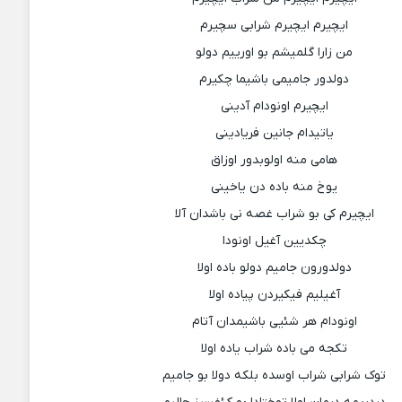
ایچیرم ایچیرم شرابی سچیرم
من زارا گلمیشم بو اورییم دولو
دولدور جامیمی باشیما چکیرم
ایچیرم اونودام آدینی
یاتیدام جانین فریادینی
هامی منه اولوبدور اوزاق
یوخ منه باده دن یاخینی
ایچیرم کی بو شراب غصه نی باشدان آلا
چکدیین آغیل اونودا
دولدورون جامیم دولو باده اولا
آغیلیم فیکیردن پیاده اولا
اونودام هر شئیی باشیمدان آتام
تکجه می باده شراب یاده اولا
توک شرابی شراب اوسده بلکه دولا بو جامیم