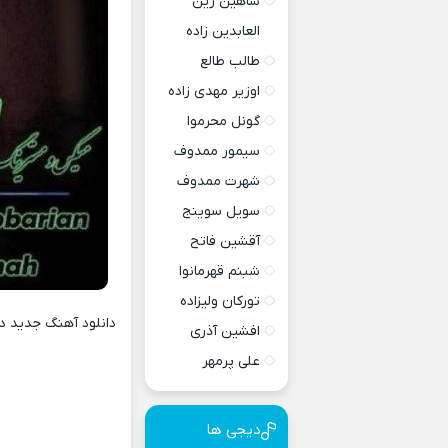
شاهین زین
العابدین زاده
طالب طالع
اوزیر مهدی زاده
گونل محرموا
سیمور ممدوف
شهرت ممدوف
سویل سوینج
آقشین فاتح
شبنم قهرمانوا
تورکان ولیزاده
افشین آذری
علی پرمهر
دیجی ها