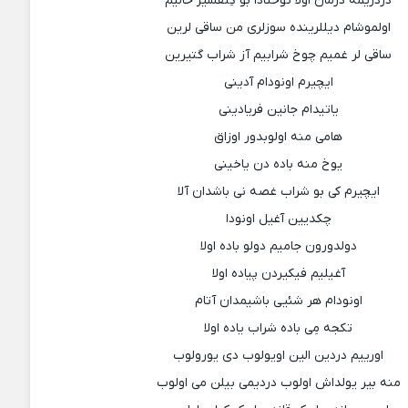
دردریمه درمان اولا توختادا بو کِئفسیز حالیم
اولموشام دیللرینده سوزلری من ساقی لرین
ساقی لر غمیم چوخ شرابیم آز شراب گتیرین
ایچیرم اونودام آدینی
یاتیدام جانین فریادینی
هامی منه اولوبدور اوزاق
یوخ منه باده دن یاخینی
ایچیرم کی بو شراب غصه نی باشدان آلا
چکدیین آغیل اونودا
دولدورون جامیم دولو باده اولا
آغیلیم فیکیردن پیاده اولا
اونودام هر شئیی باشیمدان آتام
تکجه مِی باده شراب یاده اولا
اورییم دردین الین اویولوب دی یورولوب
منه بیر یولداش اولوب دردیمی بیلن می اولوب