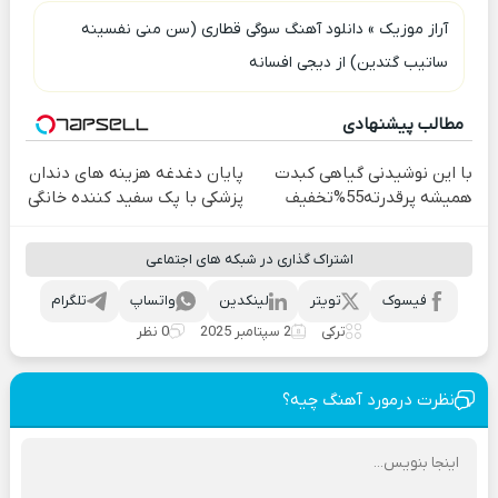
آراز موزیک
»
دانلود آهنگ سوگی قطاری (سن منی نفسینه
ساتیب گتدین) از دیجی افسانه
مطالب پیشنهادی
با این نوشیدنی گیاهی کبدت
پایان دغدغه هزینه های دندان
همیشه پرقدرته55%تخفیف
پزشکی با پک سفید کننده خانگی
اشتراک گذاری در شبکه های اجتماعی
فیسوک
تویتر
لینکدین
واتساپ
تلگرام
ترکی
2 سپتامبر 2025
0 نظر
نظرت درمورد آهنگ چیه؟