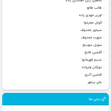
شاهین زین العابدین زاده
طالب طالع
اوزیر مهدی زاده
گونل محرموا
سیمور ممدوف
شهرت ممدوف
سویل سوینج
آقشین فاتح
شبنم قهرمانوا
تورکان ولیزاده
افشین آذری
علی پرمهر
دیجی ها