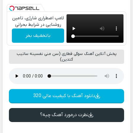
لامپ اضطراری شارژی، تامین
روشنایی در شرایط بحرانی
باتخفیف بخر
پخش آنلاین آهنگ سوگی قطاری (سن منی نفسینه ساتیب
گتدین)
دانلود آهنگ با کیفیت عالی 320
نظرت درمورد آهنگ چیه؟