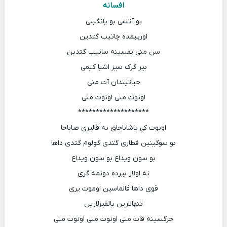
افسانه
بو آتشی بو یانگینی
اورییمده چاتیب گتدین
سن منی نفسینه ساتیب گتدین
بیر گرک سیز اشیا کیمی
حیاتیندان آت منی
اونوت منی اونوت منی
********************
اونوت کی یاشاناجاق نه قالیری صاباحا
بو سوگینین قطاری گتدی گولوم گتدی داها
بو سون ویداع بو سون ویداع
نه اولار بیرده دونمه گری
قوی داها قالماسین اوموت یری
تنهالارین یالقیزلارین
جرگسینه قات منی اونوت منی اونوت منی