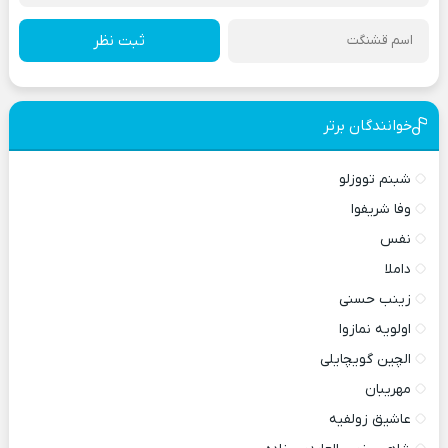
ثبت نظر
خوانندگان برتر
شبنم تووزلو
وفا شریفوا
نفس
داملا
زینب حسنی
اولویه نمازوا
الچین گویچایلی
مهریبان
عاشیق زولفیه