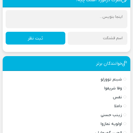
ثبت نظر
خوانندگان برتر
شبنم تووزلو
وفا شریفوا
نفس
داملا
زینب حسنی
اولویه نمازوا
الچین گویچایلی