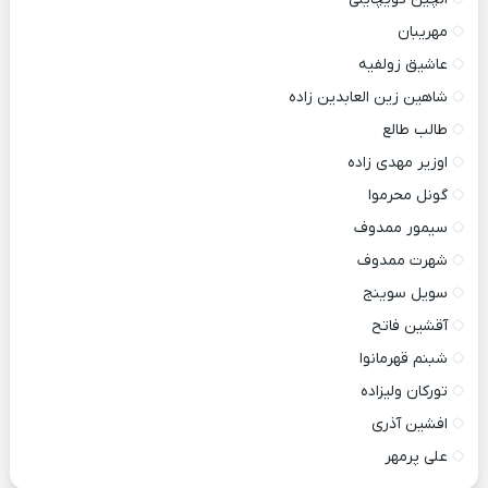
مهریبان
عاشیق زولفیه
شاهین زین العابدین زاده
طالب طالع
اوزیر مهدی زاده
گونل محرموا
سیمور ممدوف
شهرت ممدوف
سویل سوینج
آقشین فاتح
شبنم قهرمانوا
تورکان ولیزاده
افشین آذری
علی پرمهر