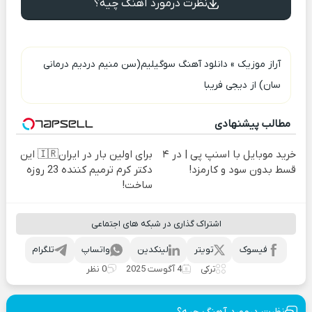
نظرت درمورد آهنگ چیه؟
آراز موزیک
»
دانلود آهنگ سوگیلیم(سن منیم دردیم درمانی
سان) از دیجی فریبا
مطالب پیشنهادی
خرید موبایل با اسنپ پی | در ۴
برای اولین بار در ایران🇮🇷 این
قسط بدون سود و کارمزد!
دکتر کرم ترمیم کننده 23 روزه
ساخت!
اشتراک گذاری در شبکه های اجتماعی
فیسوک
تویتر
لینکدین
واتساپ
تلگرام
ترکی
4 آگوست 2025
0 نظر
نظرت درمورد آهنگ چیه؟