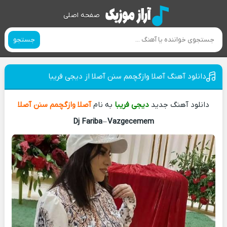
صفحه اصلی
جستجو
دانلود آهنگ آصلا وازگچمم سنن آصلا از دیجی فریبا
دانلود آهنگ جدید
دیجی فریبا
به نام
آصلا وازگچمم سنن آصلا
Dj Fariba
–
Vazgecemem