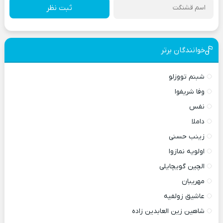
ثبت نظر
خوانندگان برتر
شبنم تووزلو
وفا شریفوا
نفس
داملا
زینب حسنی
اولویه نمازوا
الچین گویچایلی
مهریبان
عاشیق زولفیه
شاهین زین العابدین زاده