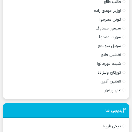
طالب طالع
اوزیر مهدی زاده
گونل محرموا
سیمور ممدوف
شهرت ممدوف
سویل سوینج
آقشین فاتح
شبنم قهرمانوا
تورکان ولیزاده
افشین آذری
علی پرمهر
دیجی ها
دیجی فریبا