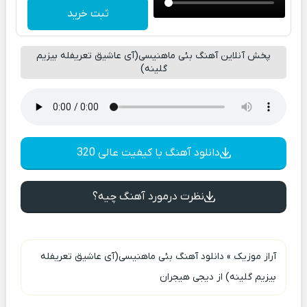
ثبت خرید
پخش آنلاین آهنگ بئی ماهنیسی(آی عاشیق تعریفله بیزیم
گلینه)
دانلود آهنگ با کیفیت عالی 320
نظرت درمورد آهنگ چیه؟
آراز موزیک
»
دانلود آهنگ بئی ماهنیسی(آی عاشیق تعریفله
بیزیم گلینه) از دیجی هیجران