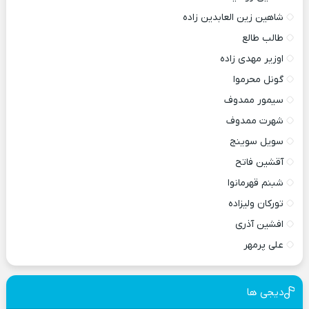
شاهین زین العابدین زاده
طالب طالع
اوزیر مهدی زاده
گونل محرموا
سیمور ممدوف
شهرت ممدوف
سویل سوینج
آقشین فاتح
شبنم قهرمانوا
تورکان ولیزاده
افشین آذری
علی پرمهر
دیجی ها