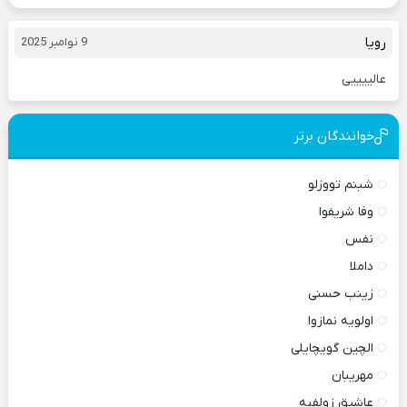
رویا
9 نوامبر 2025
عالییییی
خوانندگان برتر
شبنم تووزلو
وفا شریفوا
نفس
داملا
زینب حسنی
اولویه نمازوا
الچین گویچایلی
مهریبان
عاشیق زولفیه