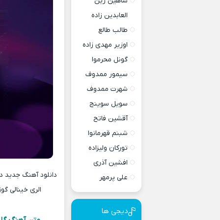
شاهین زین
العابدین زاده
طالب طالع
اوزیر مهدی زاده
گونل محرموا
سیمور ممدوف
شهرت ممدوف
سویل سوینج
آقشین فاتح
شبنم قهرمانوا
تورکان ولیزاده
افشین آذری
علی پرمهر
الری خینالی گو
دیجی ها