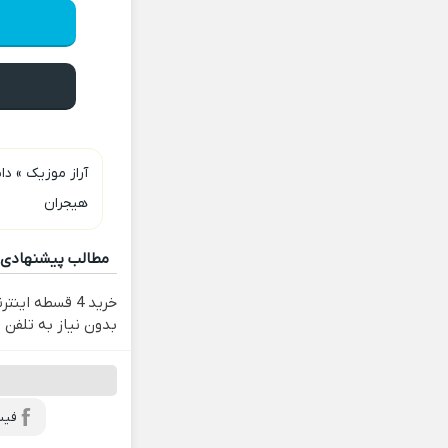
آراز موزیک
»
دان
هیجران
مطالب پیشنهادی
خرید 4 قسطه ای
بدون نیاز به تلفن
فیس