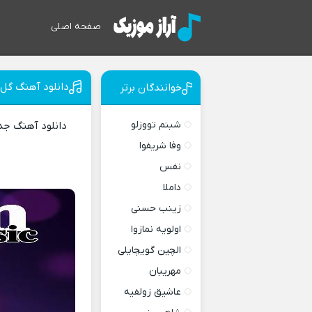
صفحه اصلی
دانلود آهنگ گل 
خوانندگان برتر
شبنم تووزلو
دانلود آهنگ ج
وفا شریفوا
نفس
داملا
زینب حسنی
اولویه نمازوا
الچین گویچایلی
مهریبان
عاشیق زولفیه