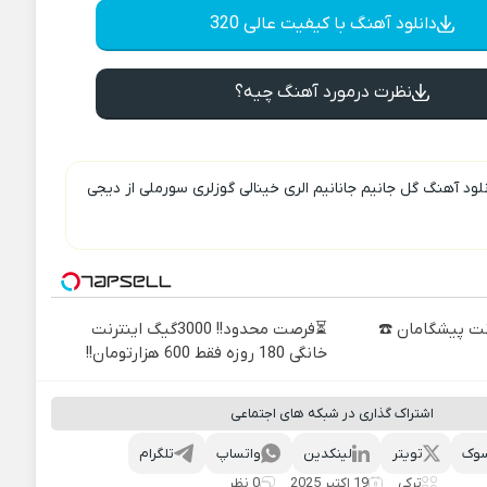
دانلود آهنگ با کیفیت عالی 320
نظرت درمورد آهنگ چیه؟
لود آهنگ گل جانیم جانانیم الری خینالی گوزلری سورملی از دیجی
نترنت پیشگامان ☎️
⏳فرصت محدود!! 3000گیگ اینترنت
خانگی 180 روزه فقط 600 هزارتومان!!
اشتراک گذاری در شبکه های اجتماعی
وک
تویتر
لینکدین
واتساپ
تلگرام
ترکی
19 اکتبر 2025
0 نظر