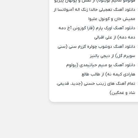
قولومو سالیم بوینونا) از نفس و پونهان پیریو
دانلود آهنگ تعجیلی حالدا زنگ اله آمبولانسا از
ممیش خان و کونول علیوا
دانلود آهنگ اورک پارم (قارا گوزونن آخ دمه
دمه دمه) از علی اقبالی
دانلود آهنگ دوشوب چولره گزرم سنی (سنی
سویرم گل) از دیجی یالنیز
دانلود آهنگ بو منیم حیاتیمدی (یولوم
هارادی کیمه نه) از طالب طالع
تمام آهنگ های زینب حسنی (جدید، قدیمی،
شاد و غمگین)