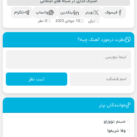
اشتراک گذاری در شبکه های اجتماعی
فیسوک
تویتر
لینکدین
واتساپ
تلگرام
ترکی
10 جولای 2025
0 نظر
نظرت درمورد آهنگ چیه؟
ثبت نظر
خوانندگان برتر
شبنم تووزلو
وفا شریفوا