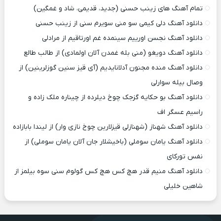
تمام آهنگ های زینب حسنی (جدید، قدیمی، شاد و غمگین)
دانلود آهنگ دلی کیمی سو منی سویرم سنی از زینب حسنی
دانلود آهنگ نجسن اورییم سینمده غم اورتاقیم از مرادلی
دانلود آهنگ دویغو (منی بله غمدن آلان اولمادی) از طالب طالع
دانلود آهنگ منده مجنون آدلانایدیم (آی قیز سنین گوزلرینین) از
وصال بیله سوارلی
دانلود آهنگ بو حکایه گزجک چوخ دیلرده از چیناره ملک زاده و
راسیم عسگر اف
دانلود آهنگ شهناز (شهنازلی قیزلارین چوخ نازی وار) از لیندا بابازاده
دانلود آهنگ یامان سوملی (باخیشلار جان آلان یامان سوملی) از
نفس تورکای
دانلود آهنگ منیم قدر هچ کس هچ کس گولوم سنی سوه بیلمز از
شاهین خلیلی