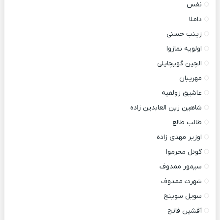
نفس
داملا
زینب حسنی
اولویه نمازوا
الچین گویچایلی
مهریبان
عاشیق زولفیه
شاهین زین العابدین زاده
طالب طالع
اوزیر مهدی زاده
گونل محرموا
سیمور ممدوف
شهرت ممدوف
سویل سوینج
آقشین فاتح