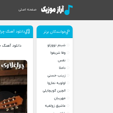
صفحه اصلی
دانلود آهنگ چراغ
خوانندگان برتر
شبنم تووزلو
دانلود آهنگ 
وفا شریفوا
نفس
داملا
زینب حسنی
اولویه نمازوا
الچین گویچایلی
مهریبان
عاشیق زولفیه