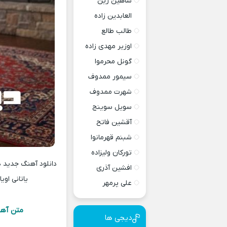
شاهین زین
العابدین زاده
طالب طالع
اوزیر مهدی زاده
گونل محرموا
سیمور ممدوف
شهرت ممدوف
سویل سوینج
آقشین فاتح
شبنم قهرمانوا
تورکان ولیزاده
افشین آذری
یاتانی اوی
علی پرمهر
متن آهنگ
دیجی ها