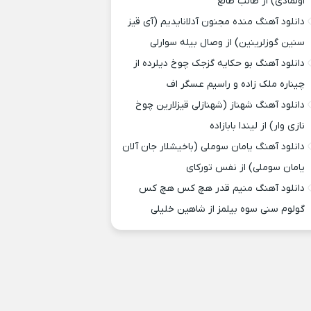
اولمادی) از طالب طالع
دانلود آهنگ منده مجنون آدلانایدیم (آی قیز
سنین گوزلرینین) از وصال بیله سوارلی
دانلود آهنگ بو حکایه گزجک چوخ دیلرده از
چیناره ملک زاده و راسیم عسگر اف
دانلود آهنگ شهناز (شهنازلی قیزلارین چوخ
نازی وار) از لیندا بابازاده
دانلود آهنگ یامان سوملی (باخیشلار جان آلان
یامان سوملی) از نفس تورکای
دانلود آهنگ منیم قدر هچ کس هچ کس
گولوم سنی سوه بیلمز از شاهین خلیلی