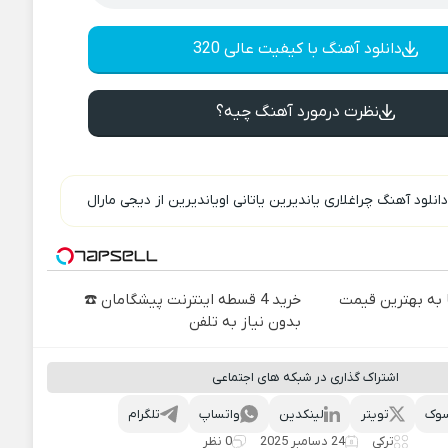
دانلود آهنگ با کیفیت عالی 320
نظرت درمورد آهنگ چیه؟
انلود آهنگ چراغلاری یاندیرین یاتانی اویاندیرین از دیجی مارال
به بهترین قیمت
خرید 4 قسطه اینترنت پیشگامان ☎️
بدون نیاز به تلفن
اشتراک گذاری در شبکه های اجتماعی
وک
تویتر
لینکدین
واتساپ
تلگرام
ترکی
24 دسامبر 2025
0 نظر