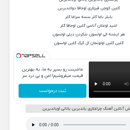
گلین کوچن قیزلاری اوجاقا دولاندیرین
بلبلر باغا گلر سسه سراغا گلر
اشید اوغلان آناسی گلین اوجاقا گلر
هر ایشته الی اولسون شکردن دیلی اولسون
گلین گلین اولونجان ال گرک گلین اولسون
ماشینت رو بسپر به ما، به بهترین
قیمت میفروشیم! امن و بی درد سر
ثبت درخواست
 آنلاین آهنگ چراغلاری یاندیرین یاتانی اویاندیرین