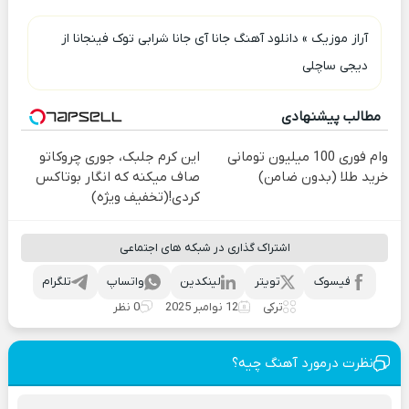
آراز موزیک
»
دانلود آهنگ جانا آی جانا شرابی توک فینجانا از
دیجی ساچلی
مطالب پیشنهادی
وام فوری 100 میلیون تومانی
این کرم جلبک، جوری چروکاتو
خرید طلا (بدون ضامن)
صاف میکنه که انگار بوتاکس
کردی!(تخفیف ویژه)
اشتراک گذاری در شبکه های اجتماعی
فیسوک
تویتر
لینکدین
واتساپ
تلگرام
ترکی
12 نوامبر 2025
0 نظر
نظرت درمورد آهنگ چیه؟