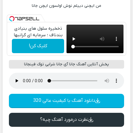
من ایچنی دییلم نوش اولسون ایچن جانا
ذخخیره سلول های بنیادی
بندناف ؛ سرمایه ای گرانبها
کلیک کن!
پخش آنلاین آهنگ جانا آی جانا شرابی توک فینجانا
دانلود آهنگ با کیفیت عالی 320
نظرت درمورد آهنگ چیه؟