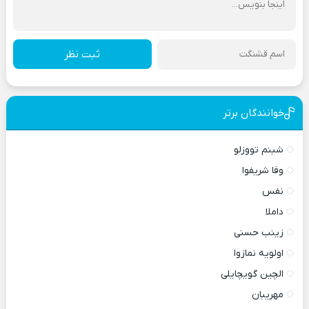
ثبت نظر
خوانندگان برتر
شبنم تووزلو
وفا شریفوا
نفس
داملا
زینب حسنی
اولویه نمازوا
الچین گویچایلی
مهریبان