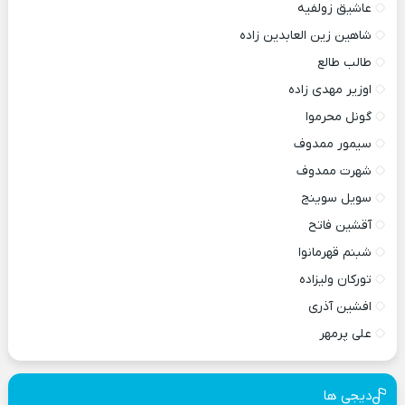
عاشیق زولفیه
شاهین زین العابدین زاده
طالب طالع
اوزیر مهدی زاده
گونل محرموا
سیمور ممدوف
شهرت ممدوف
سویل سوینج
آقشین فاتح
شبنم قهرمانوا
تورکان ولیزاده
افشین آذری
علی پرمهر
دیجی ها