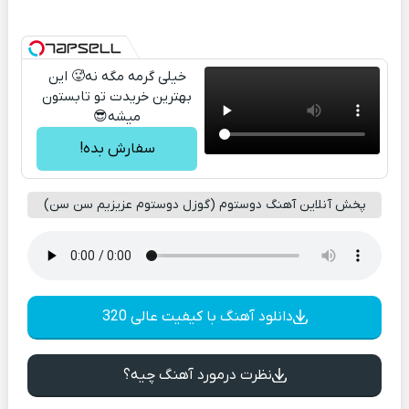
خیلی گرمه مگه نه🥵 این
بهترین خریدت تو تابستون
میشه😎
سفارش بده!
پخش آنلاین آهنگ دوستوم (گوزل دوستوم عزیزیم سن سن)
دانلود آهنگ با کیفیت عالی 320
نظرت درمورد آهنگ چیه؟