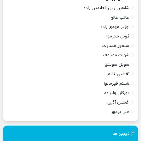
شاهین زین العابدین زاده
طالب طالع
اوزیر مهدی زاده
گونل محرموا
سیمور ممدوف
شهرت ممدوف
سویل سوینج
آقشین فاتح
شبنم قهرمانوا
تورکان ولیزاده
افشین آذری
علی پرمهر
دیجی ها