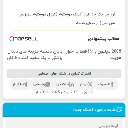
آراز موزیک
»
دانلود آهنگ دوستوم (گوزل دوستوم عزیزیم
سن سن) از دیجی شبنم
مطالب پیشنهادی
❗❗200 میلیون وام❗❗ فقط با احراز
پایان دغدغه هزینه های دندان
هویت
پزشکی با پک سفید کننده خانگی
اشتراک گذاری در شبکه های اجتماعی
فیسوک
تویتر
لینکدین
واتساپ
تلگرام
ترکی
29 نوامبر 2025
0 نظر
نظرت درمورد آهنگ چیه؟