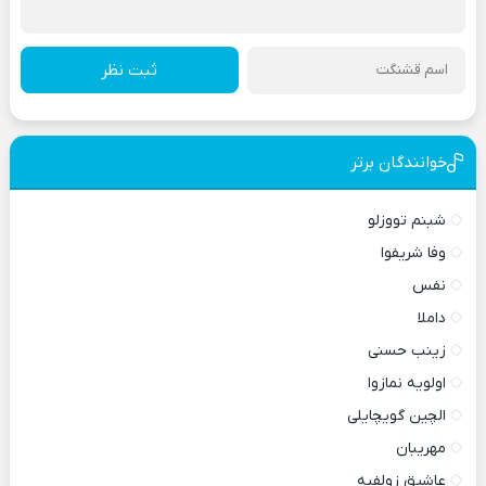
ثبت نظر
خوانندگان برتر
شبنم تووزلو
وفا شریفوا
نفس
داملا
زینب حسنی
اولویه نمازوا
الچین گویچایلی
مهریبان
عاشیق زولفیه