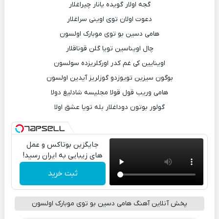
گجه اولار گویده یانار چیراغلار
دعوت اولان توی اوینی سراغلار
هامی دسین بو توی موبارک اولسون
چال اویناسین تویا گلن قوناقلار
اوینایین کی غم کدر اورکلریزده سولسون
بوگون سیزین تویوزدو گوزلریز آیدین اولسون
هامی وریب قول قولا مجلیسه شادلیغ دولا
گولور بوتون دوداغلار بله تویا عشق اولا
جایگزین بوتاکس و عمل
های زیبایی به ایران رسید!
ثبت خرید
پخش آنلاین آهنگ هامی دسین بو توی موبارک اولسون