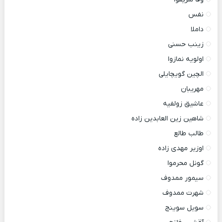
نفس
داملا
زینب حسنی
اولویه نمازوا
الچین گویچایلی
مهریبان
عاشیق زولفیه
شاهین زین العابدین زاده
طالب طالع
اوزیر مهدی زاده
گونل محرموا
سیمور ممدوف
شهرت ممدوف
سویل سوینج