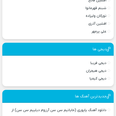
آقشین فاتح
شبنم قهرمانوا
تورکان ولیزاده
افشین آذری
علی پرمهر
دیجی ها
دیجی فریبا
دیجی هیجران
دیجی کیمیا
جدیدترین آهنگ ها
دانلود آهنگ پاپوری (حایاتیم سن سن آرزوم دیلییم سن سن) از