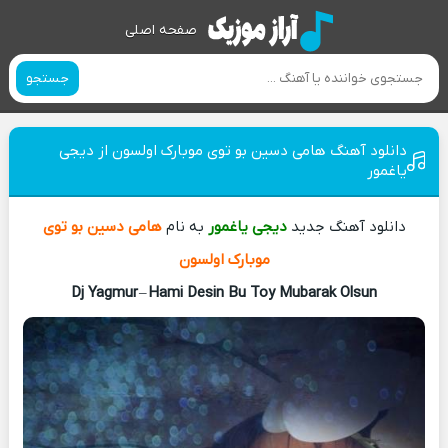
صفحه اصلی
جستجو
دانلود آهنگ هامی دسین بو توی موبارک اولسون از دیجی
یاغمور
دانلود آهنگ جدید
دیجی یاغمور
به نام
هامی دسین بو توی
موبارک اولسون
Dj Yagmur
–
Hami Desin Bu Toy Mubarak Olsun