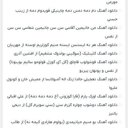
مورمن
دانلود آهنگ دم دمه دمنن دمه چاینیکی قویدوم دمه از زینب
حسنی
دانلود آهنگ من خانیمین آقاسی سن سن جانیمین شفاسی سن سن
از نفس
دانلود آهنگ هر نه ایستسن ایسته منیم گوزلریم اوسته از مهریبان
دانلود آهنگ گلینلیک (سوگینی بولدوک عشقیم) از افشین آذری
دانلود آهنگ قوشولوب قاچاق (گل آی گوزل قولومو سالیم بوینونا)
از نفس و پونهان پیریو
دانلود آهنگ تعجیلی حالدا زنگ اله آمبولانسا از ممیش خان و کونول
علیوا
دانلود آهنگ اورک پارم (قارا گوزونن آخ دمه دمه دمه) از علی اقبالی
دانلود آهنگ دوشوب چولره گزرم سنی (سنی سویرم گل) از دیجی
یالنیز
دانلود آهنگ بو منیم حیاتیمدی (یولوم هارادی کیمه نه) از طالب