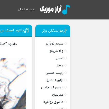
صفحه اصلی
دانلود آهنگ من 
خوانندگان برتر
شبنم تووزلو
دانلود آهن
وفا شریفوا
نفس
داملا
زینب حسنی
اولویه نمازوا
الچین گویچایلی
مهریبان
عاشیق زولفیه