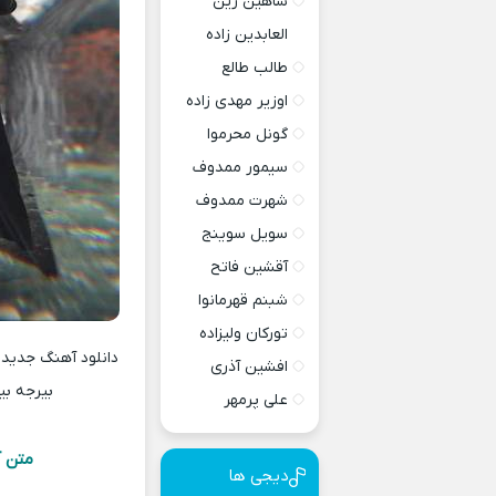
شاهین زین
العابدین زاده
طالب طالع
اوزیر مهدی زاده
گونل محرموا
سیمور ممدوف
شهرت ممدوف
سویل سوینج
آقشین فاتح
شبنم قهرمانوا
تورکان ولیزاده
افشین آذری
بیرجه بی
علی پرمهر
متن آ
دیجی ها