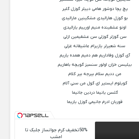
پچ پچا دوشور هامی دییلر گوزل گلیر
بو گوزل هارالیدی مشگینین مارالیدی
اونو عشقینده منیم اورییم یارالیدی
سن گوزلر گوزلی سن عشقیمین ازلی
سنه شعیرلر یازیرام عاشیقانه غزلی
آی گوزل وفاداریم هم دمیم همده یاریم
بیلیسن خزان اولور سنسیز گویچه باهاریم
من ددیم سلام بیرجه بیر کلام
گویلوم ایستیر ای گول من سنی آلام
گلسن یانیما دردین جانیما
قوربان ادرم جانیمی گوزل یاریما
50%تخفیف کرم جوانساز جلبک تا
امشب