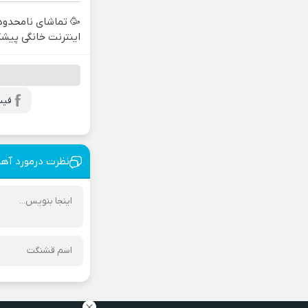
🥳 تماشای نامحدود 
اینترنت خانگی پیشگا
فیس
نظرت درمورد آه