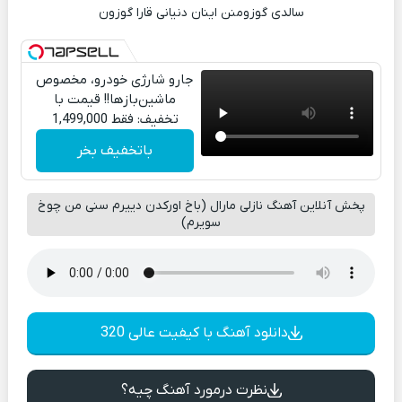
سالدی گوزومنن اینان دنیانی قارا گوزون
جارو شارژی خودرو، مخصوص
ماشین‌باز‌ها!! قیمت با
تخفیف: فقط 1,499,000
باتخفیف بخر
پخش آنلاین آهنگ نازلی مارال (باخ اورکدن دییرم سنی من چوخ
سویرم)
دانلود آهنگ با کیفیت عالی 320
نظرت درمورد آهنگ چیه؟