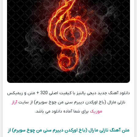
دانلود آهنگ جدید دیجی یالنیز با کیفیت اصلی 320 + متن و ریمیکس
نازلی مارال (باخ اورکدن دییرم سنی من چوخ سویرم) از سایت
آراز
موزیک
برای شما آماده دانلود می باشد.
متن آهنگ نازلی مارال (باخ اورکدن دییرم سنی من چوخ سویرم) از