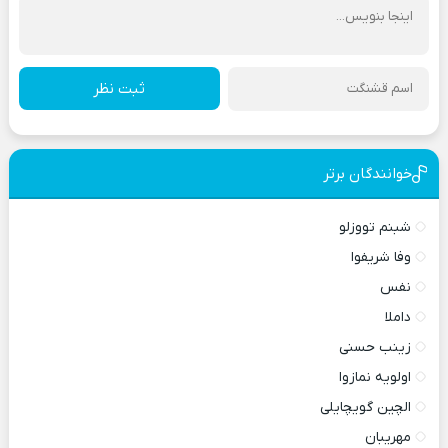
ثبت نظر
خوانندگان برتر
شبنم تووزلو
وفا شریفوا
نفس
داملا
زینب حسنی
اولویه نمازوا
الچین گویچایلی
مهریبان