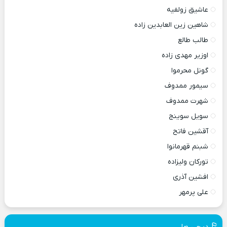
عاشیق زولفیه
شاهین زین العابدین زاده
طالب طالع
اوزیر مهدی زاده
گونل محرموا
سیمور ممدوف
شهرت ممدوف
سویل سوینج
آقشین فاتح
شبنم قهرمانوا
تورکان ولیزاده
افشین آذری
علی پرمهر
دیجی ها