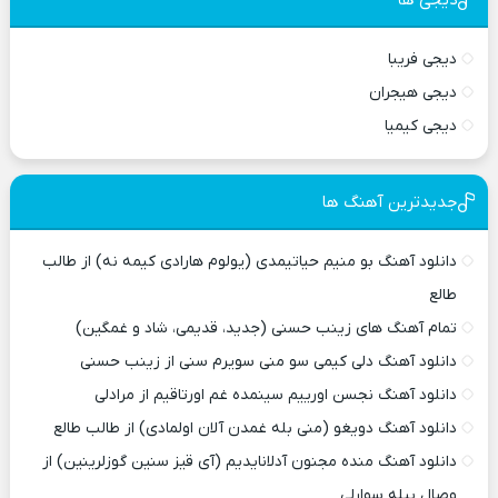
دیجی فریبا
دیجی هیجران
دیجی کیمیا
جدیدترین آهنگ ها
دانلود آهنگ بو منیم حیاتیمدی (یولوم هارادی کیمه نه) از طالب
طالع
تمام آهنگ های زینب حسنی (جدید، قدیمی، شاد و غمگین)
دانلود آهنگ دلی کیمی سو منی سویرم سنی از زینب حسنی
دانلود آهنگ نجسن اورییم سینمده غم اورتاقیم از مرادلی
دانلود آهنگ دویغو (منی بله غمدن آلان اولمادی) از طالب طالع
دانلود آهنگ منده مجنون آدلانایدیم (آی قیز سنین گوزلرینین) از
وصال بیله سوارلی