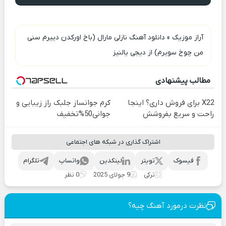
آراز موزیک
»
دانلود آهنگ نازلی مارال (باخ اورکدن دییرم سنی
من چوخ سویرم) از دیجی یالنیز
مطالب پیشنهادی
X22 برای فروش داری؟ اینجا
کرم جوانساز جلبک راز زیبایی و
راحت و سریع بفروشش
جوانی50%تخفیف
اشتراک گذاری در شبکه های اجتماعی
فیسوک
تویتر
لینکدین
واتساپ
تلگرام
ترکی
9 جولای 2025
0 نظر
نظرت درمورد آهنگ چیه؟