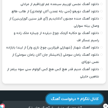
دانلود آهنگ نجسن اورییم سینمده غم اورتاقیم از مرادلی
دانلود آهنگ دویغو (منی بله غمدن آلان اولمادی) از طالب طالع
دانلود آهنگ منده مجنون آدلانایدیم (آی قیز سنین گوزلرینین) از
وصال بیله سوارلی
دانلود آهنگ بو حکایه گزجک چوخ دیلرده از چیناره ملک زاده و
راسیم عسگر اف
دانلود آهنگ شهناز (شهنازلی قیزلارین چوخ نازی وار) از لیندا بابازاده
دانلود آهنگ یامان سوملی (باخیشلار جان آلان یامان سوملی) از
نفس تورکای
دانلود آهنگ منیم قدر هچ کس هچ کس گولوم سنی سوه بیلمز از
شاهین خلیلی
کانال تلگرام + درخواست آهنگ
آراز موزیک
، دنیایی از آهنگ های ترکی