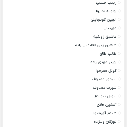
زینب حسنی
اولویه نمازوا
الچین گویچایلی
مهریبان
عاشیق زولفیه
شاهین زین العابدین زاده
طالب طالع
اوزیر مهدی زاده
گونل محرموا
سیمور ممدوف
شهرت ممدوف
سویل سوینج
آقشین فاتح
شبنم قهرمانوا
تورکان ولیزاده