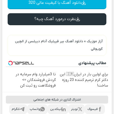
دانلود آهنگ با کیفیت عالی 320
نظرت درمورد آهنگ چیه؟
آراز موزیک
»
دانلود آهنگ بیر قپیلیک آدام دییلسن از الچین
گویچالی
مطالب پیشنهادی
برای اولین بار در ایران🇮🇷 این
تا 3میلیارد وام سرمایه در
دکتر کرم ترمیم کننده 23 روزه
گردش فروشندگان =>
ساخت!
فروشگاهت رو ثبت کن
اشتراک گذاری در شبکه های اجتماعی
فیسوک
تویتر
لینکدین
واتساپ
تلگرام