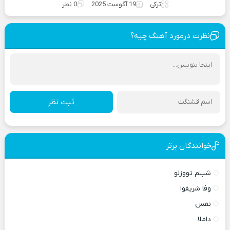
ترکی
19 آگوست 2025
0 نظر
نظرت درمورد آهنگ چیه؟
ثبت نظر
خوانندگان برتر
شبنم تووزلو
وفا شریفوا
نفس
داملا