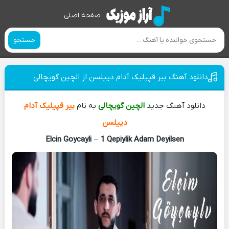
صفحه اصلی
جستجو
دانلود آهنگ بیر قپیلیک آدام دییلسن از الچین گویچالی
دانلود آهنگ جدید
الچین گویچالی
به نام
بیر قپیلیک آدام
دییلسن
Elcin Goycayli
–
1 Qepiylik Adam Deyilsen