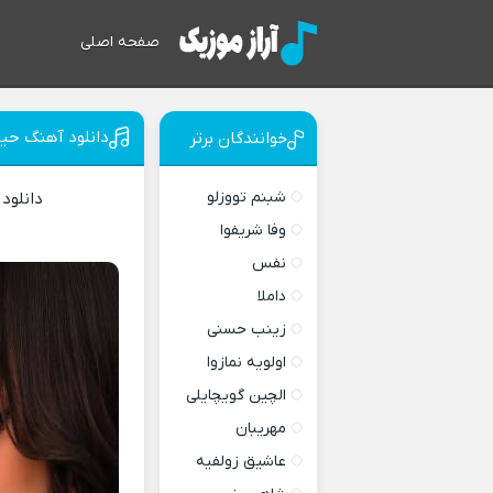
صفحه اصلی
دانلود آهنگ حیا
خوانندگان برتر
شبنم تووزلو
دانلود
وفا شریفوا
نفس
داملا
زینب حسنی
اولویه نمازوا
الچین گویچایلی
مهریبان
عاشیق زولفیه