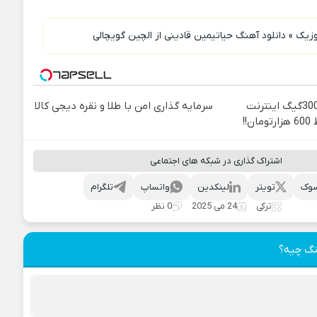
وزیک
»
دانلود آهنگ حیاتیمین قادینی از الچین گویچالی
⏳فرصت محدود!! 3000گیگ اینترنت
سرمایه گذاری امن با طلا و نقره دیجی کالا
اشتراک گذاری در شبکه های اجتماعی
وک
تویتر
لینکدین
واتساپ
تلگرام
ترکی
24 می 2025
0 نظر
نگ چیه؟