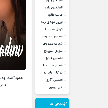
شاهین زین
العابدین زاده
طالب طالع
اوزیر مهدی زاده
گونل محرموا
سیمور ممدوف
شهرت ممدوف
سویل سوینج
آقشین فاتح
شبنم قهرمانوا
تورکان ولیزاده
افشین آذری
قادی
علی پرمهر
م
دیجی ها