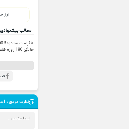
آراز م
مطالب پیشنهادی
خانگی 180 روزه فقط 600 هزارتومان!!
فیس
نظرت درمورد آه