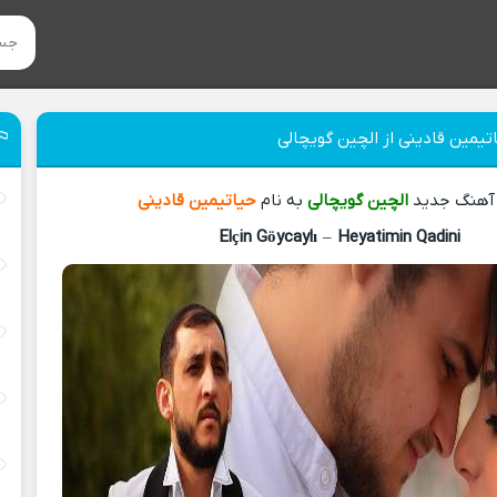
تیمین قادینی از الچین گویچالی
 آهنگ جدید
الچین گویچالی
به نام
حیاتیمین قادینی
Elçin Göycaylı
–
Heyatimin Qadini