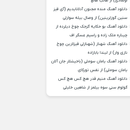
اولمادی) از طالب طالع
دانلود آهنگ منده مجنون آدلانایدیم (آی قیز
سنین گوزلرینین) از وصال بیله سوارلی
دانلود آهنگ بو حکایه گزجک چوخ دیلرده از
چیناره ملک زاده و راسیم عسگر اف
دانلود آهنگ شهناز (شهنازلی قیزلارین چوخ
نازی وار) از لیندا بابازاده
دانلود آهنگ یامان سوملی (باخیشلار جان آلان
یامان سوملی) از نفس تورکای
دانلود آهنگ منیم قدر هچ کس هچ کس
گولوم سنی سوه بیلمز از شاهین خلیلی