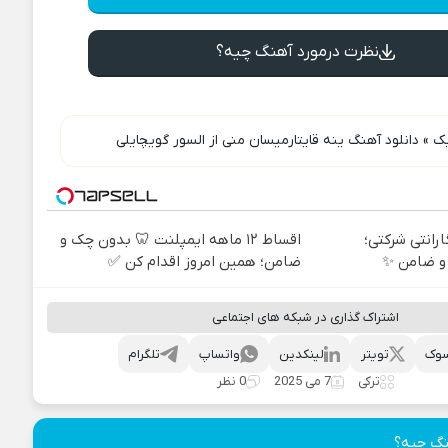
نظرت درمورد آهنگ چیه؟
یک
»
دانلود آهنگ ینه قایتارمیسان منی از السور گویچایلی
 + گارانتی شرکتی؛
اقساط ۱۲ ماهه ایمپلنت 🦷 بدون چک و
و ضامن ✨
ضامن؛ همین امروز اقدام کن ✅
اشتراک گذاری در شبکه های اجتماعی
وک
تویتر
لینکدین
واتساپ
تلگرام
ترکی
7 می 2025
0 نظر
نگ چیه؟