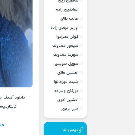
شاهین زین
العابدین زاده
طالب طالع
اوزیر مهدی زاده
گونل محرموا
سیمور ممدوف
شهرت ممدوف
سویل سوینج
آقشین فاتح
شبنم قهرمانوا
تورکان ولیزاده
افشین آذری
قایتارمیس
علی پرمهر
مت
دیجی ها