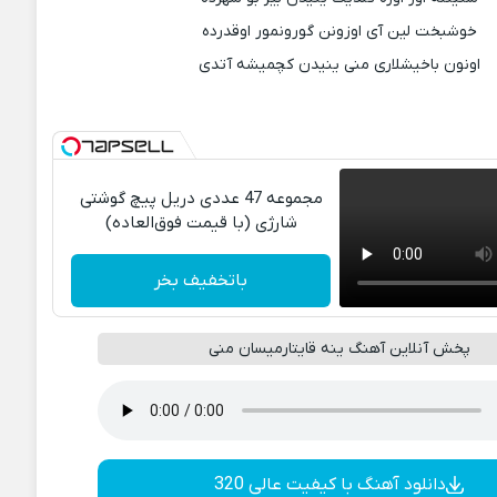
خوشبخت لین آی اوزونن گورونمور اوقدرده
اونون باخیشلاری منی ینیدن کچمیشه آتدی
مجموعه 47 عددی دریل پیچ گوشتی
شارژی‌ (با قیمت فوق‌العاده)
باتخفیف بخر
پخش آنلاین آهنگ ینه قایتارمیسان منی
دانلود آهنگ با کیفیت عالی 320