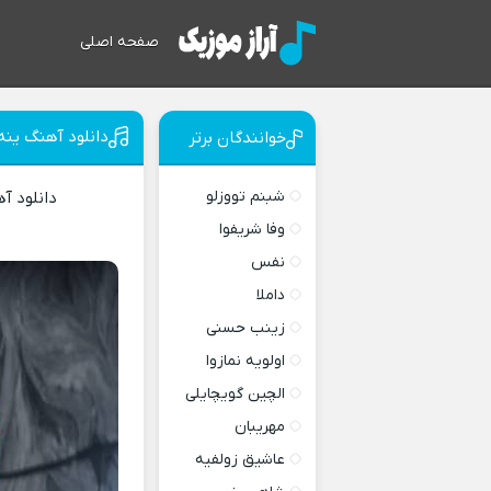
صفحه اصلی
دانلود آهنگ ینه
خوانندگان برتر
شبنم تووزلو
دانلود آ
وفا شریفوا
نفس
داملا
زینب حسنی
اولویه نمازوا
الچین گویچایلی
مهریبان
عاشیق زولفیه