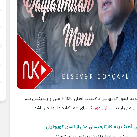
دانلود آهنگ جدید السور گویچایلی با کیفیت اصلی 320 + متن و ریمیکس ینه
ان منی از سایت
آراز موزیک
برای شما آماده دانلود می باشد.
ن آهنگ ینه قایتارمیسان منی از السور گویچایلی
سنینله اوز اوزه گلدیک ینیدن بیز بو شهرده