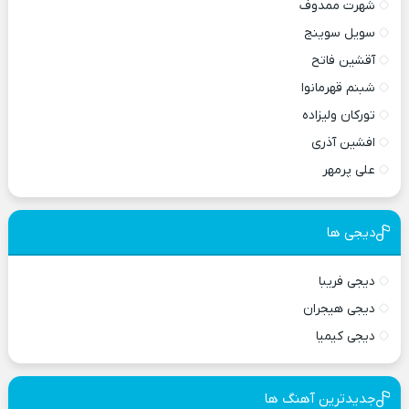
شهرت ممدوف
سویل سوینج
آقشین فاتح
شبنم قهرمانوا
تورکان ولیزاده
افشین آذری
علی پرمهر
دیجی ها
دیجی فریبا
دیجی هیجران
دیجی کیمیا
جدیدترین آهنگ ها