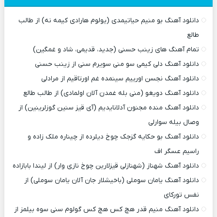
دانلود آهنگ بو منیم حیاتیمدی (یولوم هارادی کیمه نه) از طالب
طالع
تمام آهنگ های زینب حسنی (جدید، قدیمی، شاد و غمگین)
دانلود آهنگ دلی کیمی سو منی سویرم سنی از زینب حسنی
دانلود آهنگ نجسن اورییم سینمده غم اورتاقیم از مرادلی
دانلود آهنگ دویغو (منی بله غمدن آلان اولمادی) از طالب طالع
دانلود آهنگ منده مجنون آدلانایدیم (آی قیز سنین گوزلرینین) از
وصال بیله سوارلی
دانلود آهنگ بو حکایه گزجک چوخ دیلرده از چیناره ملک زاده و
راسیم عسگر اف
دانلود آهنگ شهناز (شهنازلی قیزلارین چوخ نازی وار) از لیندا بابازاده
دانلود آهنگ یامان سوملی (باخیشلار جان آلان یامان سوملی) از
نفس تورکای
دانلود آهنگ منیم قدر هچ کس هچ کس گولوم سنی سوه بیلمز از