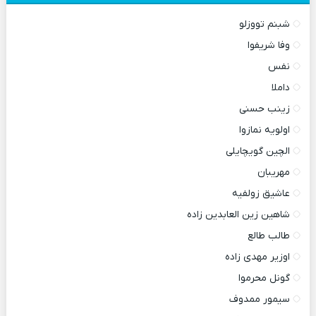
شبنم تووزلو
وفا شریفوا
نفس
داملا
زینب حسنی
اولویه نمازوا
الچین گویچایلی
مهریبان
عاشیق زولفیه
شاهین زین العابدین زاده
طالب طالع
اوزیر مهدی زاده
گونل محرموا
سیمور ممدوف