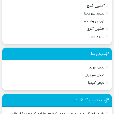
آقشین فاتح
شبنم قهرمانوا
تورکان ولیزاده
افشین آذری
علی پرمهر
دیجی ها
دیجی فریبا
دیجی هیجران
دیجی کیمیا
جدیدترین آهنگ ها
دانلود آهنگ بو منیم حیاتیمدی (یولوم هارادی کیمه نه) از طالب