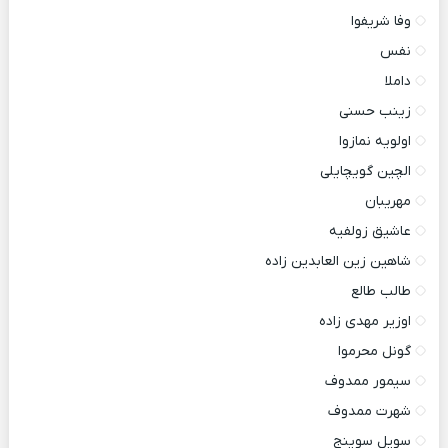
وفا شریفوا
نفس
داملا
زینب حسنی
اولویه نمازوا
الچین گویچایلی
مهریبان
عاشیق زولفیه
شاهین زین العابدین زاده
طالب طالع
اوزیر مهدی زاده
گونل محرموا
سیمور ممدوف
شهرت ممدوف
سویل سوینج