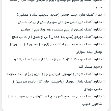
طالع
تمام آهنگ های زینب حسنی (جدید، قدیمی، شاد و غمگین)
دانلود آهنگ دلی کیمی سو منی سویرم سنی از زینب حسنی
دانلود آهنگ نجسن اورییم سینمده غم اورتاقیم از مرادلی
دانلود آهنگ دویغو (منی بله غمدن آلان اولمادی) از طالب طالع
دانلود آهنگ منده مجنون آدلانایدیم (آی قیز سنین گوزلرینین) از
وصال بیله سوارلی
دانلود آهنگ بو حکایه گزجک چوخ دیلرده از چیناره ملک زاده و
راسیم عسگر اف
دانلود آهنگ شهناز (شهنازلی قیزلارین چوخ نازی وار) از لیندا بابازاده
دانلود آهنگ یامان سوملی (باخیشلار جان آلان یامان سوملی) از
نفس تورکای
دانلود آهنگ منیم قدر هچ کس هچ کس گولوم سنی سوه بیلمز از
شاهین خلیلی