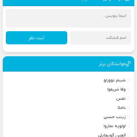
ثبت نظر
خوانندگان برتر
شبنم تووزلو
وفا شریفوا
نفس
داملا
زینب حسنی
اولویه نمازوا
الچین گویچایلی