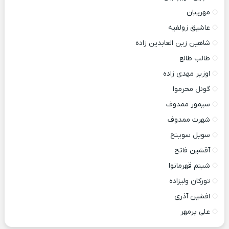
مهریبان
عاشیق زولفیه
شاهین زین العابدین زاده
طالب طالع
اوزیر مهدی زاده
گونل محرموا
سیمور ممدوف
شهرت ممدوف
سویل سوینج
آقشین فاتح
شبنم قهرمانوا
تورکان ولیزاده
افشین آذری
علی پرمهر