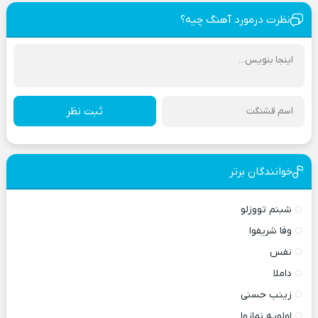
نظرت درمورد آهنگ چیه؟
ثبت نظر
خوانندگان برتر
شبنم تووزلو
وفا شریفوا
نفس
داملا
زینب حسنی
اولویه نمازوا