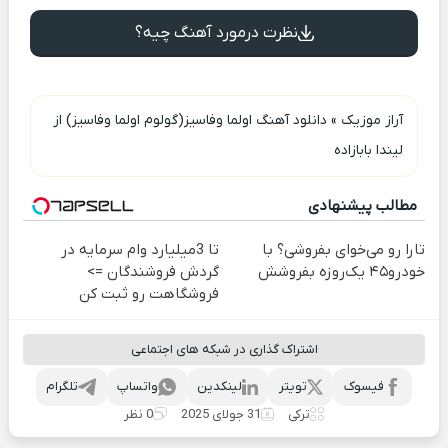
نظرت درمورد آهنگ چیه؟
آراز موزیک
»
دانلود آهنگ اولما وفاسیز(گولوم اولما وفاسیز) از
لیندا بابازاده
مطالب پیشنهادی
تارا رو می‌خوای بفروشی؟ با
تا 3میلیارد وام سرمایه در
خودرو۴۵ یک‌روزه بفروشش
گردش فروشندگان =>
فروشگاهت رو ثبت کن
اشتراک گذاری در شبکه های اجتماعی
فیسوک
تویتر
لینکدین
واتساپ
تلگرام
ترکی
31 جولای 2025
0 نظر