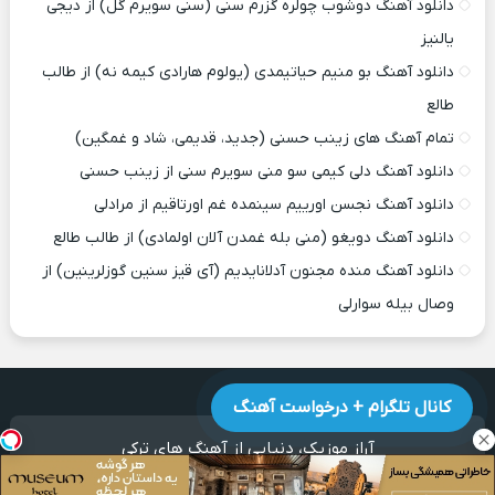
دانلود آهنگ دوشوب چولره گزرم سنی (سنی سویرم گل) از دیجی
یالنیز
دانلود آهنگ بو منیم حیاتیمدی (یولوم هارادی کیمه نه) از طالب
طالع
تمام آهنگ های زینب حسنی (جدید، قدیمی، شاد و غمگین)
دانلود آهنگ دلی کیمی سو منی سویرم سنی از زینب حسنی
دانلود آهنگ نجسن اورییم سینمده غم اورتاقیم از مرادلی
دانلود آهنگ دویغو (منی بله غمدن آلان اولمادی) از طالب طالع
دانلود آهنگ منده مجنون آدلانایدیم (آی قیز سنین گوزلرینین) از
وصال بیله سوارلی
کانال تلگرام + درخواست آهنگ
آراز موزیک
، دنیایی از آهنگ های ترکی
طراحی قالب :
وبیت