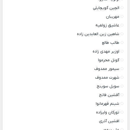
الچین گویچایلی
مهریبان
عاشیق زولفیه
شاهین زین العابدین زاده
طالب طالع
اوزیر مهدی زاده
گونل محرموا
سیمور ممدوف
شهرت ممدوف
سویل سوینج
آقشین فاتح
شبنم قهرمانوا
تورکان ولیزاده
افشین آذری
علی پرمهر