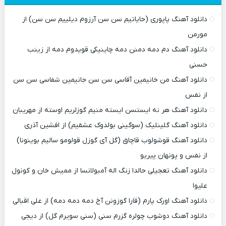
دانلود آهنگ پاپوری (حایاتیم سن سن آرزوم دیلییم سن سن) از
مورمن
دانلود آهنگ دم دمه دمنن دمه چاینیکی قویدوم دمه از زینب
حسنی
دانلود آهنگ من خانیمین آقاسی سن سن جانیمین شفاسی سن سن
از نفس
دانلود آهنگ هر نه ایستسن ایسته منیم گوزلریم اوسته از مهریبان
دانلود آهنگ گلینلیک (سوگینی بولدوک عشقیم) از افشین آذری
دانلود آهنگ قوشولوب قاچاق (گل آی گوزل قولومو سالیم بوینونا)
از نفس و پونهان پیریو
دانلود آهنگ تعجیلی حالدا زنگ اله آمبولانسا از ممیش خان و کونول
علیوا
دانلود آهنگ اورک پارم (قارا گوزونن آخ دمه دمه دمه) از علی اقبالی
دانلود آهنگ دوشوب چولره گزرم سنی (سنی سویرم گل) از دیجی