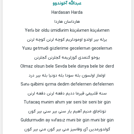
عبدالله آخوندوو
Hardasan Harda
هارداسان هاردا
Yerlə bir oldu ümidlərim küçələrnen küçələrnen
یرله بیر اولدو اومودلریم کوچه لرنن کوچه لرنن
Yuxu getmədi gözlerime gecelernən gecelernən
یوخو گتمدی گوزلریمه گجلرنن گجلرنن
Olmaz olsun bele Sevda bele dünya bele bir derd
اولماز اولسون بله سودا بله دونیا بله بیر درد
Sənə qəlbimi qırma dedim defelernen defelernen
سنه قلبیمی قیرما ددیم دفعه لرنن دفعه لرنن
Tutacaq mənim ahım yar seni bir seni bir gün
توتاجاق منیم آهیم یار سنی بیر سنی بیر گون
Guldurmədin ay vəfasız məni bir gün məni bir gün
گولدورمدین آی وفاسیز منی بیر گون منی بیر گون