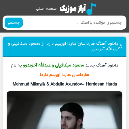
صفحه اصلی
جستجو
دانلود آهنگ هارداسان هاردا اورییم داردا از محمود میکائیلی و
عبدالله آخوندوو
دانلود آهنگ جدید
محمود میکائیلی و عبدالله آخوندوو
به نام
هارداسان هاردا اورییم داردا
Mahmud Mikayıllı & Abdulla Axundov
–
Hardasan Harda