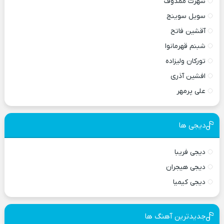
شهرت ممدوف
سویل سوینج
آقشین فاتح
شبنم قهرمانوا
تورکان ولیزاده
افشین آذری
علی پرمهر
دیجی ها
دیجی فریبا
دیجی هیجران
دیجی کیمیا
جدیدترین آهنگ ها