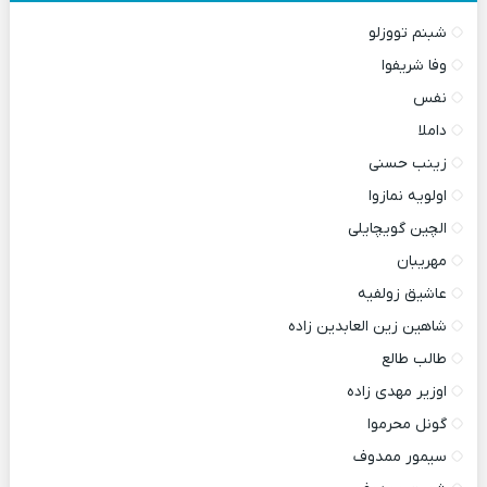
شبنم تووزلو
وفا شریفوا
نفس
داملا
زینب حسنی
اولویه نمازوا
الچین گویچایلی
مهریبان
عاشیق زولفیه
شاهین زین العابدین زاده
طالب طالع
اوزیر مهدی زاده
گونل محرموا
سیمور ممدوف