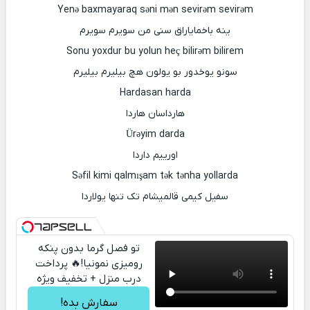
Yenə baxmayaraq səni mən sevirəm sevirəm
ینه باخمایاراق سنی من سویرم سویرم
Sonu yoxdur bu yolun heç bilirəm bilirem
سونو یوخدور بو یولون هچ بیلیرم بیلیرم
Hardasan harda
هارداسان هاردا
Ürəyim darda
اورییم داردا
Səfil kimi qalmışam tək tənha yollarda
سفیل کیمی قالمیشام تک تنها یولاردا
تو فصل گرما بدون پنکه
رومیزی نمونیا!🔥 پرداخت
درب منزل + تخفیف ویژه
سفارش بده!