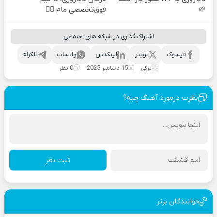
🌱
فوق‌تخصصی مام 👩‍⚕️
اشتراک گذاری در شبکه های اجتماعی
فیسوک
تویتر
لینکدین
واتساپ
تلگرام
ترکی
15 دسامبر 2025
0 نظر
نظرت درمورد آهنگ چیه؟
ثبت نظر
خوانندگان برتر