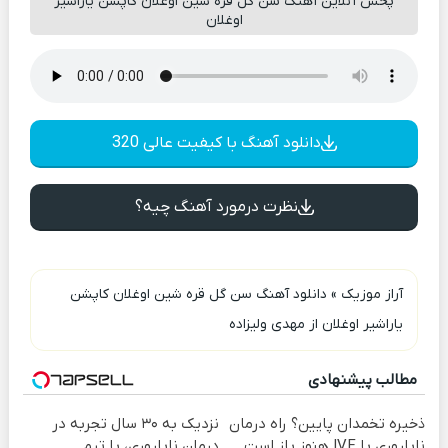
پخش آنلاین آهنگ سن گل قره شین اوغلان کاپشن یاراشیر
اوغلان
دانلود آهنگ با کیفیت عالی 320
نظرت درمورد آهنگ چیه؟
آراز موزیک
»
دانلود آهنگ سن گل قره شین اوغلان کاپشن
یاراشیر اوغلان از مهدی ولیزاده
مطالب پیشنهادی
ذخیره تخمدان پایین؟ راه درمان
نزدیک به ۳۰ سال تجربه در
ناباروری با IVF هنوز باز است
درمان ناباروری، با تیم