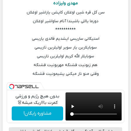
مهدی ولیزاده
سن گل قره شین اوغلان کاپشن یاراشیر اوغلان
دورما یاللی باشیندا آنام ساواشیر اوغلان
**********
استیکانی ساریسی ایشدیم قالدی یاریسی
سوبایلارین یار سویر اولیلرین تاریسی
سوبایلار الله کریم اولیلرین تاریسی
هم زبونیت قشنگه مهربونیت قشنگه
وقتی منو ناز میکنی پشیمونیت قشنگه
بدون هیچ رژیم و ورزشی
کمرت باااریک میشه👗
مشاوره رایگان!