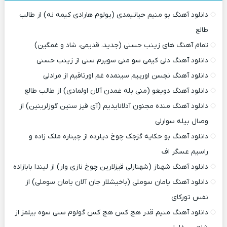
دانلود آهنگ بو منیم حیاتیمدی (یولوم هارادی کیمه نه) از طالب
طالع
تمام آهنگ های زینب حسنی (جدید، قدیمی، شاد و غمگین)
دانلود آهنگ دلی کیمی سو منی سویرم سنی از زینب حسنی
دانلود آهنگ نجسن اورییم سینمده غم اورتاقیم از مرادلی
دانلود آهنگ دویغو (منی بله غمدن آلان اولمادی) از طالب طالع
دانلود آهنگ منده مجنون آدلانایدیم (آی قیز سنین گوزلرینین) از
وصال بیله سوارلی
دانلود آهنگ بو حکایه گزجک چوخ دیلرده از چیناره ملک زاده و
راسیم عسگر اف
دانلود آهنگ شهناز (شهنازلی قیزلارین چوخ نازی وار) از لیندا بابازاده
دانلود آهنگ یامان سوملی (باخیشلار جان آلان یامان سوملی) از
نفس تورکای
دانلود آهنگ منیم قدر هچ کس هچ کس گولوم سنی سوه بیلمز از