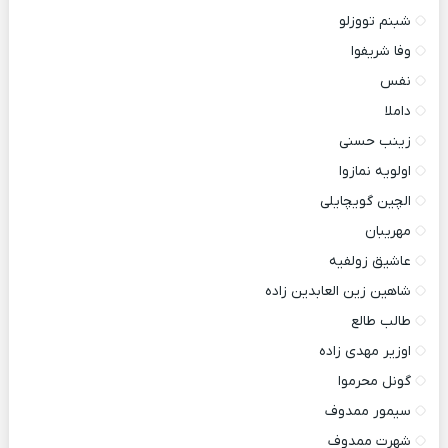
شبنم تووزلو
وفا شریفوا
نفس
داملا
زینب حسنی
اولویه نمازوا
الچین گویچایلی
مهریبان
عاشیق زولفیه
شاهین زین العابدین زاده
طالب طالع
اوزیر مهدی زاده
گونل محرموا
سیمور ممدوف
شهرت ممدوف