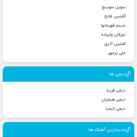
سویل سوینج
آقشین فاتح
شبنم قهرمانوا
تورکان ولیزاده
افشین آذری
علی پرمهر
دیجی ها
دیجی فریبا
دیجی هیجران
دیجی کیمیا
جدیدترین آهنگ ها